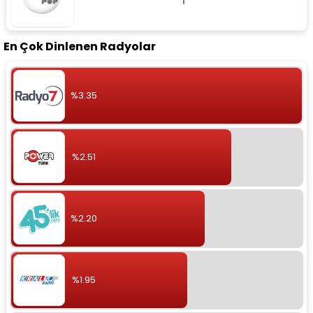
En Çok Dinlenen Radyolar
%3.35
%2.51
%2.20
%1.95