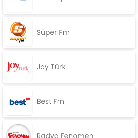
rock
jazz
Süper Fm
rap
diger
İletişim
Gizlilik Politikası
Joy Türk
Best Fm
Radyo Fenomen