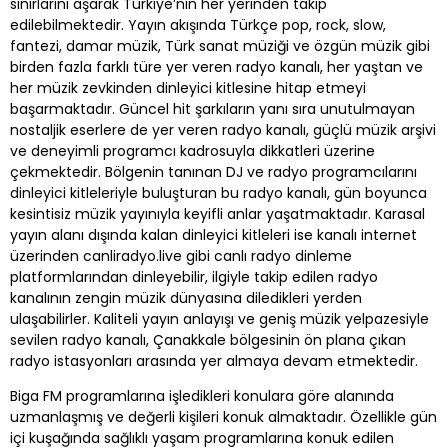
sınırlarını aşarak Türkiye’nin her yerinden takip
edilebilmektedir. Yayın akışında Türkçe pop, rock, slow,
fantezi, damar müzik, Türk sanat müziği ve özgün müzik gibi
birden fazla farklı türe yer veren radyo kanalı, her yaştan ve
her müzik zevkinden dinleyici kitlesine hitap etmeyi
başarmaktadır. Güncel hit şarkıların yanı sıra unutulmayan
nostaljik eserlere de yer veren radyo kanalı, güçlü müzik arşivi
ve deneyimli programcı kadrosuyla dikkatleri üzerine
çekmektedir. Bölgenin tanınan DJ ve radyo programcılarını
dinleyici kitleleriyle buluşturan bu radyo kanalı, gün boyunca
kesintisiz müzik yayınıyla keyifli anlar yaşatmaktadır. Karasal
yayın alanı dışında kalan dinleyici kitleleri ise kanalı internet
üzerinden canliradyo.live gibi canlı radyo dinleme
platformlarından dinleyebilir, ilgiyle takip edilen radyo
kanalının zengin müzik dünyasına diledikleri yerden
ulaşabilirler. Kaliteli yayın anlayışı ve geniş müzik yelpazesiyle
sevilen radyo kanalı, Çanakkale bölgesinin ön plana çıkan
radyo istasyonları arasında yer almaya devam etmektedir.
Biga FM programlarına işledikleri konulara göre alanında
uzmanlaşmış ve değerli kişileri konuk almaktadır. Özellikle gün
içi kuşağında sağlıklı yaşam programlarına konuk edilen