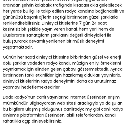
ardından şehrin kalabalık trafiğinde kısacası akla gelebilecek
her yerde bu ilgi ile takip edilen radyo kanalına bağlanabilir ve
gününüzü başarılı dj'lerin seçtiği birbirinden güzel şarkılarla
renklendirebilirsiniz. Dinleyici kitlelerine 7 gün 24 saat
kesintisiz bir şekilde yayın veren kanal, hem yerli hem de
uluslararası sanatçıların şarkılarını değerli dinleyicileri ile
buluşturarak devamlı yenilenen bir müzik deneyimi
yaşatmaktadır.
Günün her saati dinleyici kitlesine birbirinden güzel ve enerji
dolu şarkılar vadeden radyo kanalı, müziğin en iyi örneklerini
yayınlamak için elinden gelen çabayı göstermektedir. Ayrıca
birbirinden farklı etkinlikler için hazırlamış oldukları yayınlarla,
dinleyici kitlelerinin radyo deneyimini daha da unutulmaz
yapmayı hedeflemektedirler.
Dada Radyo'nun canlı yayınlarına internet üzerinden erişim
mümkündür. Bilgisayardan web sitesi aracılığıyla ya da şu an
bu bilgilere ulaşmış olduğunuz canliradyo.my gibi canlı radyo
dinleme platformları üzerinden, akıllı telefonlardan, kanalı
rahatlıkla açıp dinleyebilirsiniz.