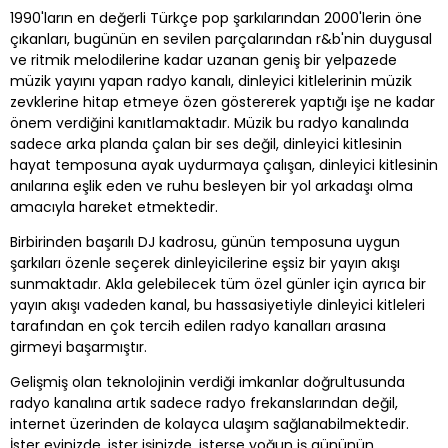
1990'ların en değerli Türkçe pop şarkılarından 2000'lerin öne
çıkanları, bugünün en sevilen parçalarından r&b'nin duygusal
ve ritmik melodilerine kadar uzanan geniş bir yelpazede
müzik yayını yapan radyo kanalı, dinleyici kitlelerinin müzik
zevklerine hitap etmeye özen göstererek yaptığı işe ne kadar
önem verdiğini kanıtlamaktadır. Müzik bu radyo kanalında
sadece arka planda çalan bir ses değil, dinleyici kitlesinin
hayat temposuna ayak uydurmaya çalışan, dinleyici kitlesinin
anılarına eşlik eden ve ruhu besleyen bir yol arkadaşı olma
amacıyla hareket etmektedir.
Birbirinden başarılı DJ kadrosu, günün temposuna uygun
şarkıları özenle seçerek dinleyicilerine eşsiz bir yayın akışı
sunmaktadır. Akla gelebilecek tüm özel günler için ayrıca bir
yayın akışı vadeden kanal, bu hassasiyetiyle dinleyici kitleleri
tarafından en çok tercih edilen radyo kanalları arasına
girmeyi başarmıştır.
Gelişmiş olan teknolojinin verdiği imkanlar doğrultusunda
radyo kanalına artık sadece radyo frekanslarından değil,
internet üzerinden de kolayca ulaşım sağlanabilmektedir.
İster evinizde, ister işinizde, isterse yoğun iş gününün