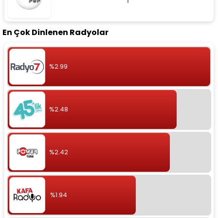
En Çok Dinlenen Radyolar
%2.99
%2.48
%2.42
%1.94