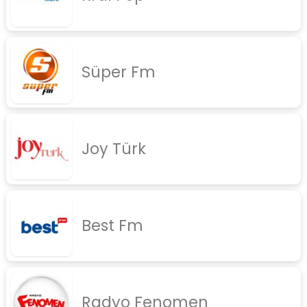
rock
jazz
Süper Fm
rap
diger
İletişim
Gizlilik Politikası
Joy Türk
Best Fm
Radyo Fenomen