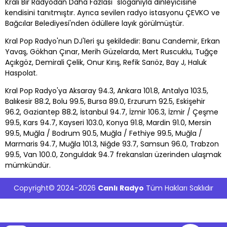
Kralı Bir Radyodan Daha Fazlası" sloganıyla dinleyicisine
kendisini tanıtmıştır. Ayrıca sevilen radyo istasyonu ÇEVKO ve
Bağcılar Belediyesi'nden ödüllere layık görülmüştür.
Kral Pop Radyo'nun DJ'leri şu şekildedir: Banu Candemir, Erkan
Yavaş, Gökhan Çınar, Merih Güzelarda, Mert Ruscuklu, Tuğçe
Açıkgöz, Demirali Çelik, Onur Kırış, Refik Sarıöz, Bay J, Haluk
Haspolat.
Kral Pop Radyo'ya Aksaray 94.3, Ankara 101.8, Antalya 103.5,
Balıkesir 88.2, Bolu 99.5, Bursa 89.0, Erzurum 92.5, Eskişehir
96.2, Gaziantep 88.2, İstanbul 94.7, İzmir 106.3, İzmir / Çeşme
99.5, Kars 94.7, Kayseri 103.0, Konya 91.8, Mardin 91.0, Mersin
99.5, Muğla / Bodrum 90.5, Muğla / Fethiye 99.5, Muğla /
Marmaris 94.7, Muğla 101.3, Niğde 93.7, Samsun 96.0, Trabzon
99.5, Van 100.0, Zonguldak 94.7 frekansları üzerinden ulaşmak
mümkündür.
Copyright© 2024-2026
Canlı Radyo
Tüm Hakları Saklıdır