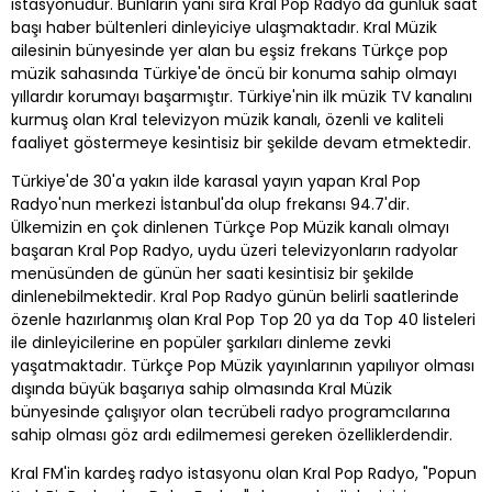
istasyonudur. Bunların yanı sıra Kral Pop Radyo'da günlük saat
başı haber bültenleri dinleyiciye ulaşmaktadır. Kral Müzik
ailesinin bünyesinde yer alan bu eşsiz frekans Türkçe pop
müzik sahasında Türkiye'de öncü bir konuma sahip olmayı
yıllardır korumayı başarmıştır. Türkiye'nin ilk müzik TV kanalını
kurmuş olan Kral televizyon müzik kanalı, özenli ve kaliteli
faaliyet göstermeye kesintisiz bir şekilde devam etmektedir.
Türkiye'de 30'a yakın ilde karasal yayın yapan Kral Pop
Radyo'nun merkezi İstanbul'da olup frekansı 94.7'dir.
Ülkemizin en çok dinlenen Türkçe Pop Müzik kanalı olmayı
başaran Kral Pop Radyo, uydu üzeri televizyonların radyolar
menüsünden de günün her saati kesintisiz bir şekilde
dinlenebilmektedir. Kral Pop Radyo günün belirli saatlerinde
özenle hazırlanmış olan Kral Pop Top 20 ya da Top 40 listeleri
ile dinleyicilerine en popüler şarkıları dinleme zevki
yaşatmaktadır. Türkçe Pop Müzik yayınlarının yapılıyor olması
dışında büyük başarıya sahip olmasında Kral Müzik
bünyesinde çalışıyor olan tecrübeli radyo programcılarına
sahip olması göz ardı edilmemesi gereken özelliklerdendir.
Kral FM'in kardeş radyo istasyonu olan Kral Pop Radyo, "Popun