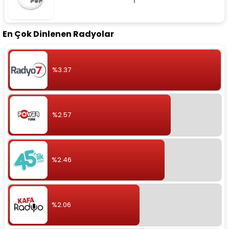
En Çok Dinlenen Radyolar
%3.37
%2.57
%2.46
%2.06