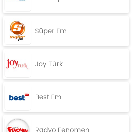
rock
jazz
Süper Fm
rap
diger
İletişim
Gizlilik Politikası
Joy Türk
Best Fm
Radyo Fenomen