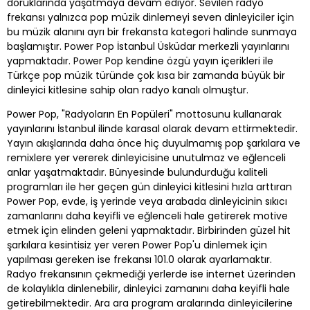
doruklarında yaşatmaya devam ediyor. Sevilen radyo
frekansı yalnızca pop müzik dinlemeyi seven dinleyiciler için
bu müzik alanını ayrı bir frekansta kategori halinde sunmaya
başlamıştır. Power Pop İstanbul Üsküdar merkezli yayınlarını
yapmaktadır. Power Pop kendine özgü yayın içerikleri ile
Türkçe pop müzik türünde çok kısa bir zamanda büyük bir
dinleyici kitlesine sahip olan radyo kanalı olmuştur.
Power Pop, "Radyoların En Popüleri" mottosunu kullanarak
yayınlarını İstanbul ilinde karasal olarak devam ettirmektedir.
Yayın akışlarında daha önce hiç duyulmamış pop şarkılara ve
remixlere yer vererek dinleyicisine unutulmaz ve eğlenceli
anlar yaşatmaktadır. Bünyesinde bulundurduğu kaliteli
programları ile her geçen gün dinleyici kitlesini hızla arttıran
Power Pop, evde, iş yerinde veya arabada dinleyicinin sıkıcı
zamanlarını daha keyifli ve eğlenceli hale getirerek motive
etmek için elinden geleni yapmaktadır. Birbirinden güzel hit
şarkılara kesintisiz yer veren Power Pop'u dinlemek için
yapılması gereken ise frekansı 101.0 olarak ayarlamaktır.
Radyo frekansının çekmediği yerlerde ise internet üzerinden
de kolaylıkla dinlenebilir, dinleyici zamanını daha keyifli hale
getirebilmektedir. Ara ara program aralarında dinleyicilerine