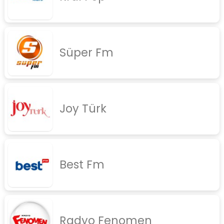
rock
jazz
Süper Fm
rap
diger
İletişim
Gizlilik Politikası
Joy Türk
Best Fm
Radyo Fenomen