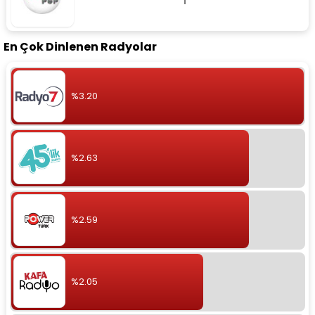
En Çok Dinlenen Radyolar
%3.20
%2.63
%2.59
%2.05