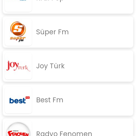
rock
jazz
Süper Fm
rap
diger
İletişim
Gizlilik Politikası
Joy Türk
Best Fm
Radyo Fenomen