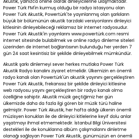
Akustik, yalnızca online olarak dinleyicilerine ulaşmaktadır.
Power Türk FM'in kurmuş olduğu bir radyo istasyonu olan
Power Türk Akustik, Powertürk'te yayınlanmış olan şarkıların
büyük bir bölümünün akustik tarzdaki versiyonlarını dinleyici
kitlesinin dinleyebileceği reklamsız bir internet radyosudur.
Power Türk Akustik'in yayınlarını www.powertürk.com resmi
internet sitesinde bulabilmek ve online radyo dinleme siteleri
üzerinden de internet bağlantısının bulunduğu her yerden 7
gün 24 saat kesintisiz bir şekilde dinleyebilmek mümkündür.
Akustik şarkı dinlemeyi sever herkes mutlaka Power Türk
Akustik Radyo kanalını ziyaret etmelidir. Ülkemizin en önemli
radyo kanalı olan Powertürk'ün akustik yayınını gerçekleştiren
Power Türk Akustik, frekanssız bir şekilde dinleyici kitlesine
web radyosu yayını gerçekleştiren bir radyo kanalı olma
özelliğine sahiptir. Akustik müzik geçtiğimiz her gün
ülkemizde daha da fazla ilgi gören bir müzik türü haline
gelmiştir. Power Türk Akustik, her hafta aldığı ülkenin önemli
müzisyen konukları ile de dinleyici kitlelerine keyif dolu anlar
yaşatmayı ihmal etmemektedir. İstanbul Bilgi Üniversitesi
destekleri ile de konuklarına albüm çalışmalarını dinletme
olanağı sağlayan Power Türk Akustik, günümüzün en önemli