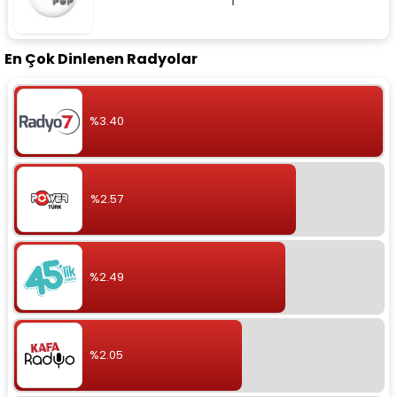
En Çok Dinlenen Radyolar
%3.40
%2.57
%2.49
%2.05