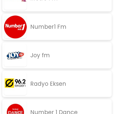
rock
jazz
Number1 Fm
rap
diger
İletişim
Gizlilik Politikası
Joy fm
Radyo Eksen
Number 1 Dance