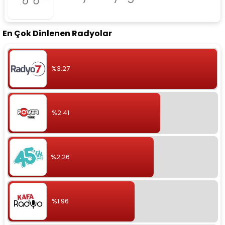
En Çok Dinlenen Radyolar
%3.27
%2.41
%2.26
%1.96