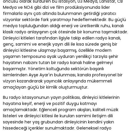
öncüsü olarak sürdüren bu istasyon, 03 Medya, Lanistar, CB
Medya ve NO4 gibi dizi ve film prodüksiyonunda lider
firmalarla aynı çatı altında bulunmanın getirdiği yaratıcı
vizyonlar sektörde fark yaratmayı hedeflemektedir. Bu güçlü
medya topluluğundan aldığı enerji ve üretkenlik ruhu, kanalı
klasik radyo anlayışının çok ötesinde bir konuma taşımaktadır.
Dinleyici kitleleri tarafından ilgiyle takip edilen radyo kanalı,
genç, samimi ve enerjik yayın dili ile kısa sürede geniş bir
dinleyici kitlesine ulaşmayı başarmış, özellikle modern
yaşamın temposuna ayak uyduran yenilikçi tarzıyla şehir
hayatının nabzını tutan bir radyo kanalı haline gelmeyi
başarmıştır. Yönetim koltuğunda sektörün başarılı
isimlerinden Ayşe Ayar'ın bulunması, kanala profesyonel bir
vizyon kazandırarak yayıncılık anlayışında mükemmeli
amaçlayan güçlü bir kimlik oluşturmuştur.
Bu radyo istasyonunun yayın politikası, dinleyici kitlelerinin
hayatına keyif, enerji ve pozitif duygu katmayı
amaçlamaktadır. Eğlenceli program akışları, kaliteli müzik
listeleri ve dinleyici kitlesi ile kurulan samimi iletişim dili
sayesinde her yaş grubundan dinleyicinin kendini yakın
hissedeceği içerikler sunulmaktadır. Geleneksel radyo