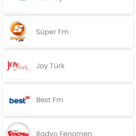
rock
jazz
Süper Fm
rap
diger
İletişim
Gizlilik Politikası
Joy Türk
Best Fm
Radyo Fenomen