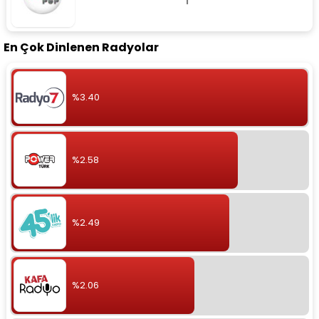
En Çok Dinlenen Radyolar
%3.40
%2.58
%2.49
%2.06