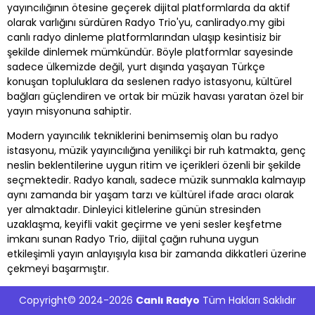
yayıncılığının ötesine geçerek dijital platformlarda da aktif
olarak varlığını sürdüren Radyo Trio'yu, canliradyo.my gibi
canlı radyo dinleme platformlarından ulaşıp kesintisiz bir
şekilde dinlemek mümkündür. Böyle platformlar sayesinde
sadece ülkemizde değil, yurt dışında yaşayan Türkçe
konuşan topluluklara da seslenen radyo istasyonu, kültürel
bağları güçlendiren ve ortak bir müzik havası yaratan özel bir
yayın misyonuna sahiptir.
Modern yayıncılık tekniklerini benimsemiş olan bu radyo
istasyonu, müzik yayıncılığına yenilikçi bir ruh katmakta, genç
neslin beklentilerine uygun ritim ve içerikleri özenli bir şekilde
seçmektedir. Radyo kanalı, sadece müzik sunmakla kalmayıp
aynı zamanda bir yaşam tarzı ve kültürel ifade aracı olarak
yer almaktadır. Dinleyici kitlelerine günün stresinden
uzaklaşma, keyifli vakit geçirme ve yeni sesler keşfetme
imkanı sunan Radyo Trio, dijital çağın ruhuna uygun
etkileşimli yayın anlayışıyla kısa bir zamanda dikkatleri üzerine
çekmeyi başarmıştır.
Copyright© 2024-2026
Canlı Radyo
Tüm Hakları Saklıdır