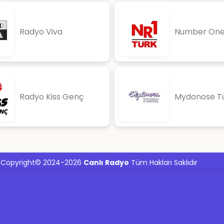
Radyo Viva
Number One
Radyo Kiss Genç
Mydonose T
Copyright© 2024-2026
Canlı Radyo
Tüm Hakları Saklıdır