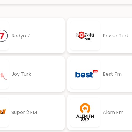
Radyo 7
Power Türk
Joy Türk
Best Fm
Süper 2 FM
Alem Fm