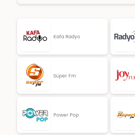
Kafa Radyo
Süper Fm
Power Pop