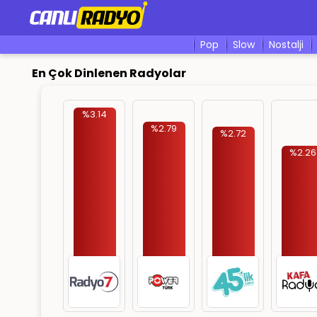
pop
slow
nostalji
En Çok Dinlenen Radyolar
%3.14
%2.79
%2.72
%2.26