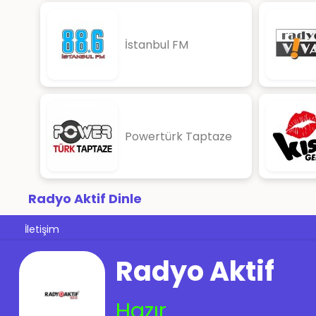
İstanbul FM
Powertürk Taptaze
Radyo Aktif Dinle
İletişim