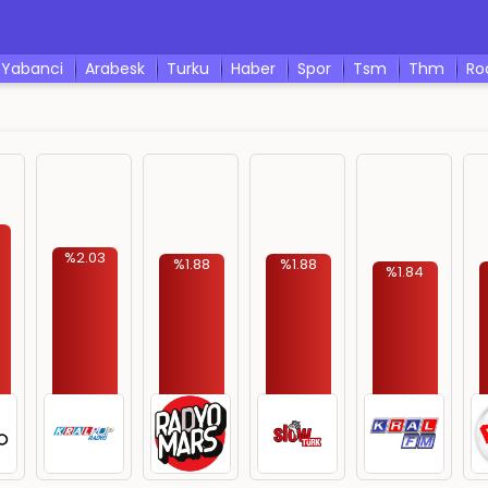
yabanci
arabesk
turku
haber
spor
tsm
thm
r
%2.03
%1.88
%1.88
%1.84