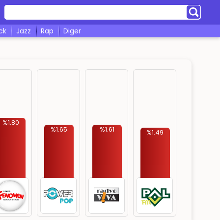
ock
jazz
rap
diger
%1.80
%1.65
%1.61
%1.49