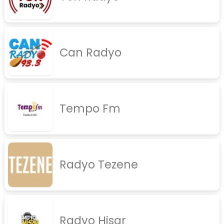
rock
jazz
Can Radyo
rap
diger
İletişim
Gizlilik Politikası
Tempo Fm
Radyo Tezene
Radyo Hisar