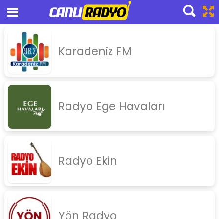
Canlı Radyo Dinle
Karadeniz FM
pop
slow
nostalji
Radyo Ege Havaları
yabanci
arabesk
turku
Radyo Ekin
haber
spor
tsm
Yön Radyo
thm