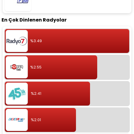
En Çok Dinlenen Radyolar
%3.49
%2.55
%2.41
%2.01