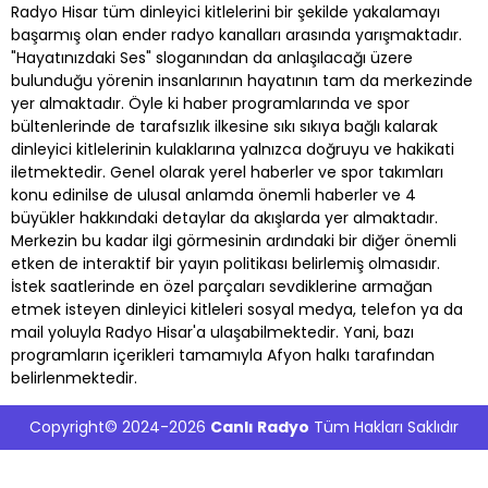
Radyo Hisar tüm dinleyici kitlelerini bir şekilde yakalamayı
başarmış olan ender radyo kanalları arasında yarışmaktadır.
"Hayatınızdaki Ses" sloganından da anlaşılacağı üzere
bulunduğu yörenin insanlarının hayatının tam da merkezinde
yer almaktadır. Öyle ki haber programlarında ve spor
bültenlerinde de tarafsızlık ilkesine sıkı sıkıya bağlı kalarak
dinleyici kitlelerinin kulaklarına yalnızca doğruyu ve hakikati
iletmektedir. Genel olarak yerel haberler ve spor takımları
konu edinilse de ulusal anlamda önemli haberler ve 4
büyükler hakkındaki detaylar da akışlarda yer almaktadır.
Merkezin bu kadar ilgi görmesinin ardındaki bir diğer önemli
etken de interaktif bir yayın politikası belirlemiş olmasıdır.
İstek saatlerinde en özel parçaları sevdiklerine armağan
etmek isteyen dinleyici kitleleri sosyal medya, telefon ya da
mail yoluyla Radyo Hisar'a ulaşabilmektedir. Yani, bazı
programların içerikleri tamamıyla Afyon halkı tarafından
belirlenmektedir.
Copyright© 2024-2026
Canlı Radyo
Tüm Hakları Saklıdır