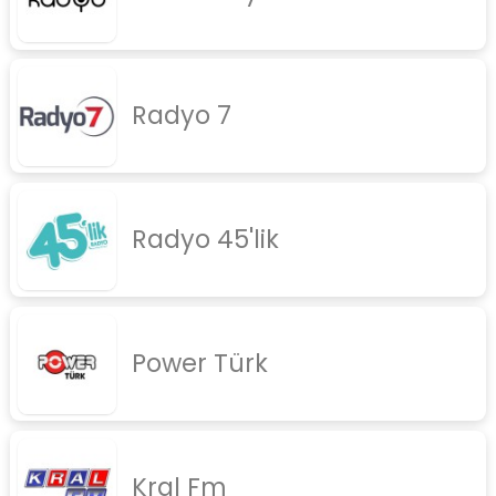
Radyo 7
Radyo 45'lik
Power Türk
Kral Fm