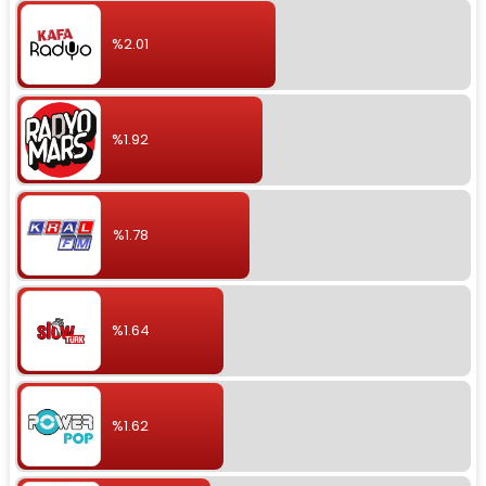
%2.01
%1.92
%1.78
%1.64
%1.62