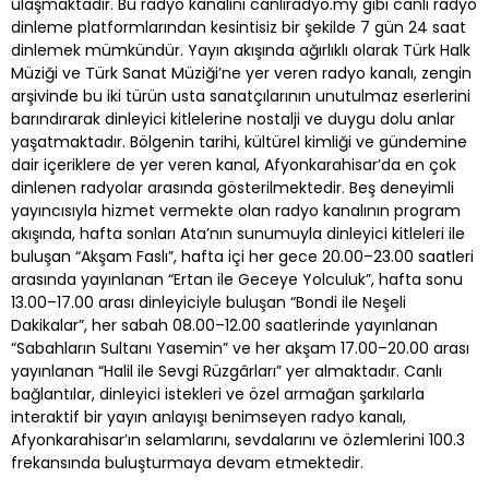
ulaşmaktadır. Bu radyo kanalını canliradyo.my gibi canlı radyo
dinleme platformlarından kesintisiz bir şekilde 7 gün 24 saat
dinlemek mümkündür. Yayın akışında ağırlıklı olarak Türk Halk
Müziği ve Türk Sanat Müziği’ne yer veren radyo kanalı, zengin
arşivinde bu iki türün usta sanatçılarının unutulmaz eserlerini
barındırarak dinleyici kitlelerine nostalji ve duygu dolu anlar
yaşatmaktadır. Bölgenin tarihi, kültürel kimliği ve gündemine
dair içeriklere de yer veren kanal, Afyonkarahisar’da en çok
dinlenen radyolar arasında gösterilmektedir. Beş deneyimli
yayıncısıyla hizmet vermekte olan radyo kanalının program
akışında, hafta sonları Ata’nın sunumuyla dinleyici kitleleri ile
buluşan “Akşam Faslı”, hafta içi her gece 20.00–23.00 saatleri
arasında yayınlanan “Ertan ile Geceye Yolculuk”, hafta sonu
13.00–17.00 arası dinleyiciyle buluşan “Bondi ile Neşeli
Dakikalar”, her sabah 08.00–12.00 saatlerinde yayınlanan
“Sabahların Sultanı Yasemin” ve her akşam 17.00–20.00 arası
yayınlanan “Halil ile Sevgi Rüzgârları” yer almaktadır. Canlı
bağlantılar, dinleyici istekleri ve özel armağan şarkılarla
interaktif bir yayın anlayışı benimseyen radyo kanalı,
Afyonkarahisar’ın selamlarını, sevdalarını ve özlemlerini 100.3
frekansında buluşturmaya devam etmektedir.