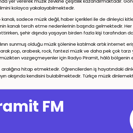
şında yer vererek müzik zevkine çeşitlilik kazandırmaktadır. Gö
ilimini kolayca yakalayabilmektedir.
analı, sadece müzik değil, haber içerikleri ile de dinleyici kit
elerinin kanalı tercih etme nedenlerinin başında gelmektedir. Her
tirirken, şehir dışında yaşayan birden fazla kişi tarafından da 
alının sunmuş olduğu müzik şölenine katılmak artık internet 
k pop, arabesk, rock, fantezi müzik ve daha pek çok tarzı yüks
çe müzikten vazgeçmeyenler için Radyo Piramit, hâlâ bölgenin 
aş aralığına hitap etmektedir. Öğrencilerden iş hayatındaki din
ayın akışında kendisini bulabilmektedir. Türkçe müzik dinlemek
Copyright© 2024-2026
Canlı Radyo
Tüm Hakları Saklıdır