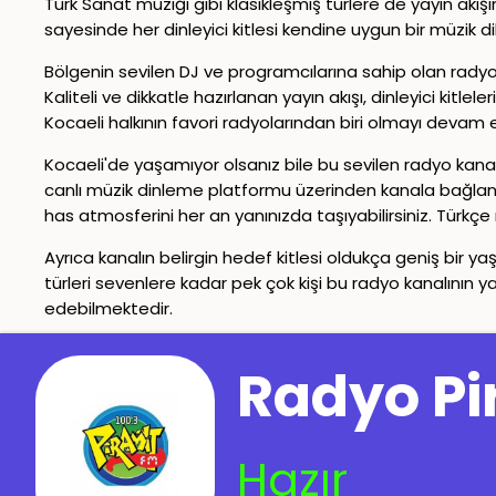
Türk Sanat müziği gibi klasikleşmiş türlere de yayın akı
sayesinde her dinleyici kitlesi kendine uygun bir müzik d
Bölgenin sevilen DJ ve programcılarına sahip olan radyo k
Kaliteli ve dikkatle hazırlanan yayın akışı, dinleyici kitl
Kocaeli halkının favori radyolarından biri olmayı devam et
Kocaeli'de yaşamıyor olsanız bile bu sevilen radyo kan
canlı müzik dinleme platformu üzerinden kanala bağlanara
has atmosferini her an yanınızda taşıyabilirsiniz. Türk
Ayrıca kanalın belirgin hedef kitlesi oldukça geniş bir y
türleri sevenlere kadar pek çok kişi bu radyo kanalının y
edebilmektedir.
İletişim