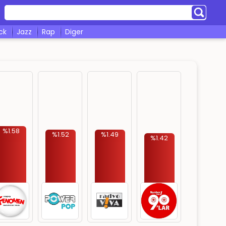
ock
jazz
rap
diger
%1.58
%1.52
%1.49
%1.42