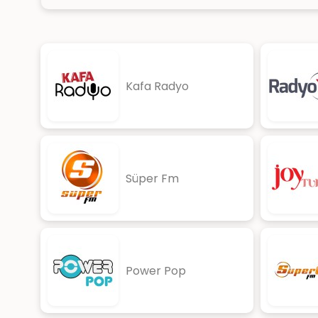
Kafa Radyo
Süper Fm
Power Pop