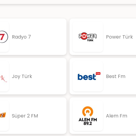
Radyo 7
Power Türk
Joy Türk
Best Fm
Süper 2 FM
Alem Fm