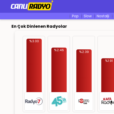
pop
slow
nostalji
En Çok Dinlenen Radyolar
%3.00
%2.46
%2.39
%1.91