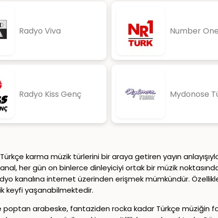
Radyo Viva
Number One
Radyo Kiss Genç
Mydonose T
Türkçe karma müzik türlerini bir araya getiren yayın anlayışıy
anal, her gün on binlerce dinleyiciyi ortak bir müzik noktası
yo kanalına internet üzerinden erişmek mümkündür. Özellikle 
k keyfi yaşanabilmektedir.
de poptan arabeske, fantaziden rocka kadar Türkçe müziğin farklı