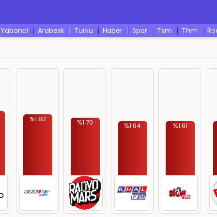
yabanci
arabesk
turku
haber
spor
tsm
thm
r
%1.82
%1.70
%1.64
%1.61