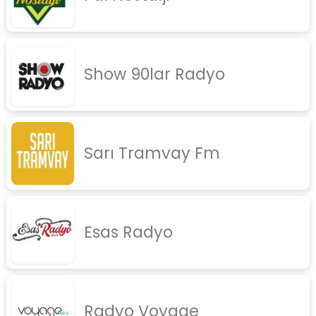
rock
jazz
Show 90lar Radyo
rap
diger
İletişim
Gizlilik Politikası
Sarı Tramvay Fm
Esas Radyo
Radyo Voyage