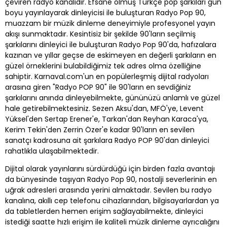
çeviren radyo kanalıdır. Efsane olmuş Türkçe pop şarkıları gün
boyu yayınlayarak dinleyicisi ile buluşturan Radyo Pop 90,
muazzam bir müzik dinleme deneyimiyle profesyonel yayın
akışı sunmaktadır. Kesintisiz bir şekilde 90'ların seçilmiş
şarkılarını dinleyici ile buluşturan Radyo Pop 90'da, hafızalara
kazınan ve yıllar geçse de eskimeyen en değerli şarkıların en
güzel örneklerini bulabildiğimiz tek adres olma özelliğine
sahiptir. Karnaval.com'un en popülerleşmiş dijital radyoları
arasına giren "Radyo POP 90" ile 90'ların en sevdiğiniz
şarkılarını anında dinleyebilmekte, gününüzü anlamlı ve güzel
hale getirebilmektesiniz. Sezen Aksu'dan, MFÖ'ye, Levent
Yüksel'den Sertap Erener'e, Tarkan'dan Reyhan Karaca'ya,
Kerim Tekin'den Zerrin Özer'e kadar 90'ların en sevilen
sanatçı kadrosuna ait şarkılara Radyo POP 90'dan dinleyici
rahatlıkla ulaşabilmektedir.
Dijital olarak yayınlarını sürdürdüğü için birden fazla avantajı
da bünyesinde taşıyan Radyo Pop 90, nostalji severlerinin en
uğrak adresleri arasında yerini almaktadır. Sevilen bu radyo
kanalına, akıllı cep telefonu cihazlarından, bilgisayarlardan ya
da tabletlerden hemen erişim sağlayabilmekte, dinleyici
istediği saatte hızlı erişim ile kaliteli müzik dinleme ayrıcalığını