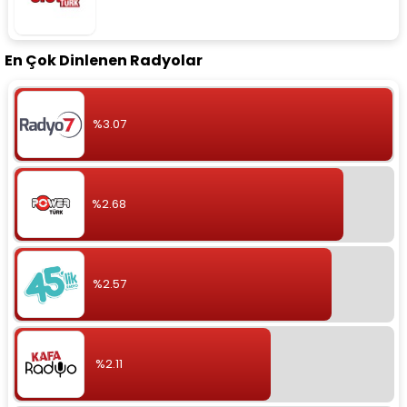
En Çok Dinlenen Radyolar
%3.07
%2.68
%2.57
%2.11