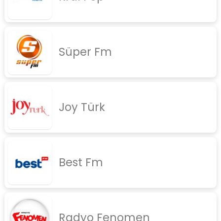
rock
jazz
Süper Fm
rap
diger
İletişim
Gizlilik Politikası
Joy Türk
Best Fm
Radyo Fenomen