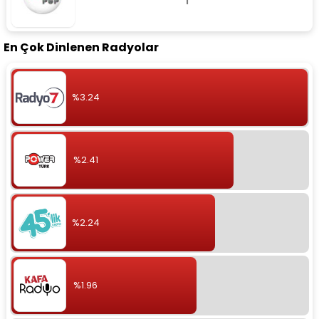
En Çok Dinlenen Radyolar
%3.24
%2.41
%2.24
%1.96