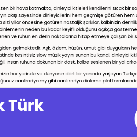
n bir hava katmakta, dinleyici kitleleri kendilerini sıcak bir
yın akışı sayesinde dinleyicilerini hem geçmişe götüren hem 
izi yıllar öncesine götüren nostaljik şarkılar, kalbinizin der
nı dinlemenin neden bu kadar keyifli olduğunu açıkça göstermek
enen ve ruhun en derin noktalarına hitap etmeye çalışan bir 
vgiden gelmektedir. Aşk, özlem, hüzün, umut gibi duyguların her b
inde kesintisiz slow müzik yayını sunan bu kanal, dinleyici ki
l, insan ruhuna dokunan bir dost, kalbe seslenen bir yol arka
izin her yerinde ve dünyanın dört bir yanında yaşayan Türkçe 
duğunuz canliradyo.my gibi canlı radyo dinleme platformlarınd
Copyright© 2024-2026
Canlı Radyo
Tüm Hakları Saklıdır