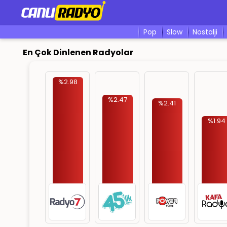
pop
slow
nostalji
En Çok Dinlenen Radyolar
%2.98
%2.47
%2.41
%1.94