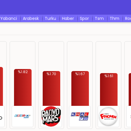
yabanci
arabesk
turku
haber
spor
tsm
thm
r
%1.82
%1.70
%1.67
%1.61