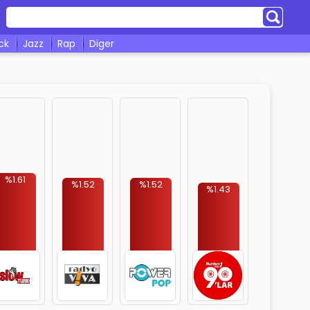
ock
jazz
rap
diger
%1.61
%1.52
%1.52
%1.43