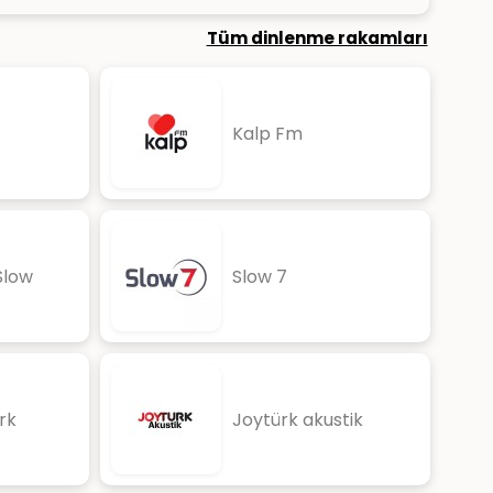
Tüm dinlenme rakamları
Kalp Fm
Slow
Slow 7
rk
Joytürk akustik