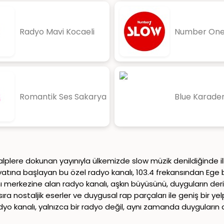
Radyo Mavi Kocaeli
Number One
Romantik Ses Sakarya
Blue Karade
plere dokunan yayınıyla ülkemizde slow müzik denildiğinde ilk
yatına başlayan bu özel radyo kanalı, 103.4 frekansından Ege bö
ı merkezine alan radyo kanalı, aşkın büyüsünü, duyguların derinl
nı sıra nostaljik eserler ve duygusal rap parçaları ile geniş bir
dyo kanalı, yalnızca bir radyo değil, aynı zamanda duyguların di