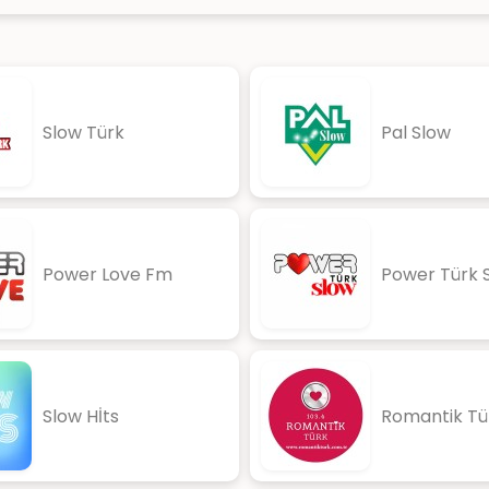
Slow Türk
Pal Slow
Power Love Fm
Power Türk 
Slow Hİts
Romantik Tü