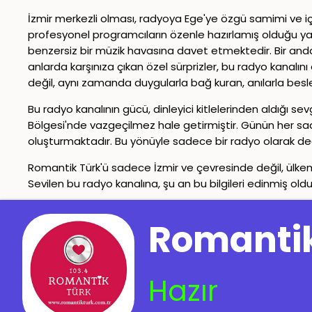
İzmir merkezli olması, radyoya Ege'ye özgü samimi ve içte
profesyonel programcıların özenle hazırlamış olduğu ya
benzersiz bir müzik havasına davet etmektedir. Bir anda s
anlarda karşınıza çıkan özel sürprizler, bu radyo kanalı
değil, aynı zamanda duygularla bağ kuran, anılarla besl
Bu radyo kanalının gücü, dinleyici kitlelerinden aldığı se
Bölgesi'nde vazgeçilmez hale getirmiştir. Günün her saat
oluşturmaktadır. Bu yönüyle sadece bir radyo olarak deği
Romantik Türk'ü sadece İzmir ve çevresinde değil, ülkem
Sevilen bu radyo kanalına, şu an bu bilgileri edinmiş ol
İletişim