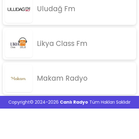
Uludağ Fm
rock
jazz
rap
Likya Class Fm
diger
İletişim
Gizlilik Politikası
Makam Radyo
Copyright© 2024-2026
Canlı Radyo
Tüm Hakları Saklıdır