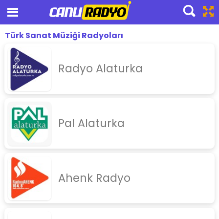
Türk Sanat Müziği Radyoları
Canlı Radyo Dinle
pop
Radyo Alaturka
slow
nostalji
yabanci
Pal Alaturka
arabesk
turku
haber
Ahenk Radyo
spor
tsm
thm