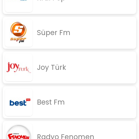
rock
jazz
Süper Fm
rap
diger
İletişim
Gizlilik Politikası
Joy Türk
Best Fm
Radyo Fenomen