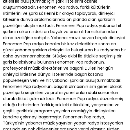
kitlesi ile buluşturmak için şarkı listelerini özenle
oluşturmaktadır. Fenomen Pop radyo, farklı kültürlerin
ritimlerini ve şarkı sözlerini bir araya toplayarak, dinleyici
kitlesine dünya sıralamalarında ön planda olan şarkıların
güzelliğini ulaştırmaktadır. Fenomen Pop radyo, yabancı hit
şarkının ülkemizdeki en büyük ve önemli temsilcilerinden
olma özelliğine sahiptir. Yabancı müzik seven birçok dinleyici
Fenomen Pop radyo kanalını bir kez dinledikten sonra en
güzel yabancı şarkıları dinleyici ile buluşturan bu radyodan bir
daha ayrılamamaktadır. Stüdyo ekibi ile titizlikle seçilmiş bir
şarkı koleksiyonu bulunan Fenomen Pop radyonun,
profesyonel müzik direktörleri ve başarılı DJ'leri her gün
dinleyici kitlesine dünya listelerinde başarı kazanıp
popülerleşen yeni ve hit yabancı şarkıları buluşturmaktadır.
Fenomen Pop radyonun, başarılı olmasının sırrı genel olarak
güzel şarkı seçimleri ve profesyonel anlamdaki sunumları
olarak dikkat çekmektedir. Fenomen Pop radyo, düzenlemiş
olduğu birbirinden farklı içerikteki etkinlikleri, yarışmaları ve
çeşitli içerikteki program yayınları aracılığıyla dinleyicileri
kendine çekmeyi başarmıştır. Fenomen Pop radyo,
Türkiye'nin yabancı müzik yayınları yapan radyo istasyonları
arasında en çok dinlenenler arasında yerini almıştır. Birden