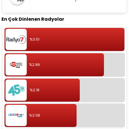
En Çok Dinlenen Radyolar
%3.51
%2.86
%2.18
%2.08