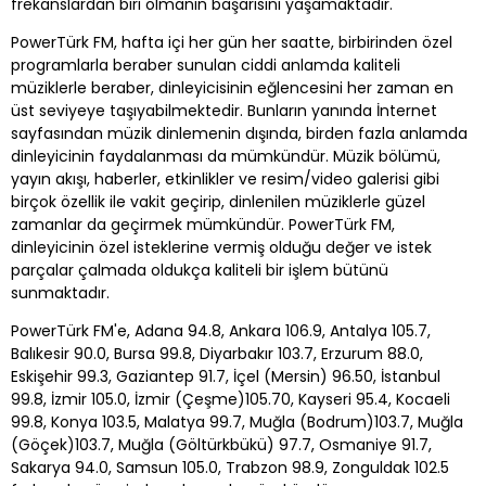
frekanslardan biri olmanın başarısını yaşamaktadır.
PowerTürk FM, hafta içi her gün her saatte, birbirinden özel
programlarla beraber sunulan ciddi anlamda kaliteli
müziklerle beraber, dinleyicisinin eğlencesini her zaman en
üst seviyeye taşıyabilmektedir. Bunların yanında İnternet
sayfasından müzik dinlemenin dışında, birden fazla anlamda
dinleyicinin faydalanması da mümkündür. Müzik bölümü,
yayın akışı, haberler, etkinlikler ve resim/video galerisi gibi
birçok özellik ile vakit geçirip, dinlenilen müziklerle güzel
zamanlar da geçirmek mümkündür. PowerTürk FM,
dinleyicinin özel isteklerine vermiş olduğu değer ve istek
parçalar çalmada oldukça kaliteli bir işlem bütünü
sunmaktadır.
PowerTürk FM'e, Adana 94.8, Ankara 106.9, Antalya 105.7,
Balıkesir 90.0, Bursa 99.8, Diyarbakır 103.7, Erzurum 88.0,
Eskişehir 99.3, Gaziantep 91.7, İçel (Mersin) 96.50, İstanbul
99.8, İzmir 105.0, İzmir (Çeşme)105.70, Kayseri 95.4, Kocaeli
99.8, Konya 103.5, Malatya 99.7, Muğla (Bodrum)103.7, Muğla
(Göçek)103.7, Muğla (Göltürkbükü) 97.7, Osmaniye 91.7,
Sakarya 94.0, Samsun 105.0, Trabzon 98.9, Zonguldak 102.5