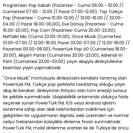
Programları; Pop Sabah (Pazartesi - Cuma 06.00 - 10.00 //
Cumartesi 07.00 - 12.00 // Pazar 07.00-12.00), Top Türkçe
Pop (Pazartesi - Cuma 10.00-13.00 // 13.00-16.00 // 23.00-
04.00 // Pazar 18.00-00.00), Eve Dönüş (Pazartesi - Cuma
16.00-20.00), Pop Corn (Pazartesi-Cuma 20.00-23.00),
Naftalin Mix (Cuma 23.00-01.00), Önce Müzik (Cumartesi
01.00-07.00 // 12.00-18.00, Pazar 03.00-07.00 // 12.00-18.00 //
Pazartesi 00.00-06.00), Powertürk Pop 40 (Cumartesi 18.00-
20.00), Akşam Partisi (Cumartesi 20.00-23.00), Adrenal-in
Parti (Cumartesi 23.00-03.00) yayın akışıyla dinleyicilerine
kesintisiz yayın yapmaktadır.
"Önce Müzik" mottosuyla dinleyicisini kendisini tanıtmış olan
Powertürk FM, Türkçe pop şarkılarla tasarlamış olduğu yayın
akışı ile beraber, dinleyicinin ihtiyacı olan tüm enerjiyi sonsuz
bir şekilde sunmaktadır. Ulaşılabilirlik anlamında oldukça fazla
seçenek sunan PowerTürk FM, İOS veya Android işletim
sistemine sahip olan akıllı telefonlardan indirilmesi için
geliştirilen bir uygulamanın dışında, web üzerinden ve normal
radyo frekansından kolaylıkla dinleme fırsatı sunmaktadır.
PowerTürk FM, mobil dinlenme oranları ile de Türkiye'de öncü