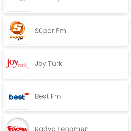
rock
jazz
Süper Fm
rap
diger
İletişim
Gizlilik Politikası
Joy Türk
Best Fm
Radyo Fenomen