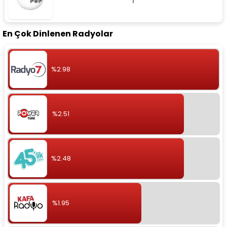
En Çok Dinlenen Radyolar
%2.98
%2.51
%2.48
%1.95