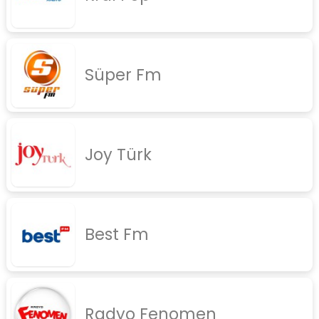
rock
jazz
Süper Fm
rap
diger
İletişim
Gizlilik Politikası
Joy Türk
Best Fm
Radyo Fenomen