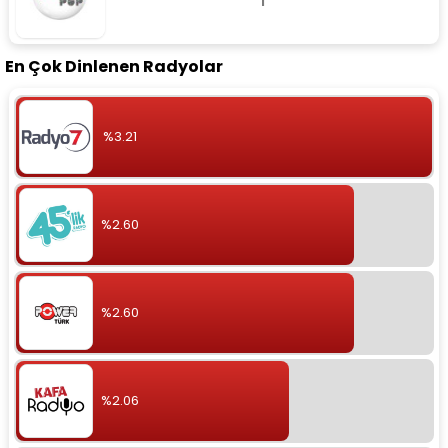
En Çok Dinlenen Radyolar
%3.21
%2.60
%2.60
%2.06