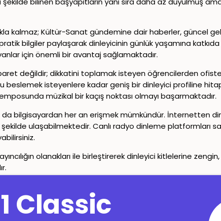
Bu şekilde bilinen başyapıtların yanı sıra daha az duyulmuş am
makla kalmaz; Kültür-Sanat gündemine dair haberler, güncel gel
 pratik bilgiler paylaşarak dinleyicinin günlük yaşamına katkı
anlar için önemli bir avantaj sağlamaktadır.
aret değildir; dikkatini toplamak isteyen öğrencilerden ofiste s
 beslemek isteyenlere kadar geniş bir dinleyici profiline hitap
temposunda müzikal bir kaçış noktası olmayı başarmaktadır.
ya da bilgisayardan her an erişmek mümkündür. İnternetten di
ir şekilde ulaşabilmektedir. Canlı radyo dinleme platformlar
bilirsiniz.
ığın olanakları ile birleştirerek dinleyici kitlelerine zengin, s
r.
Copyright© 2024-2026
Canlı Radyo
Tüm Hakları Saklıdır