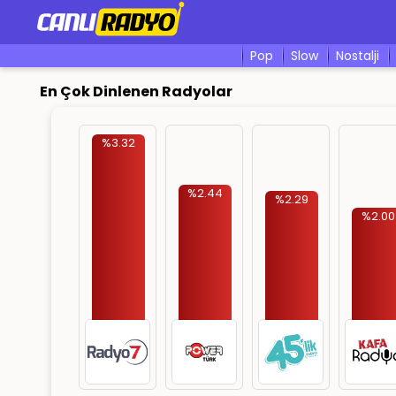
pop
slow
nostalji
En Çok Dinlenen Radyolar
%3.32
%2.44
%2.29
%2.00