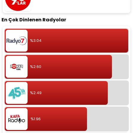
En Çok Dinlenen Radyolar
%3.04
%2.60
%2.49
%1.96