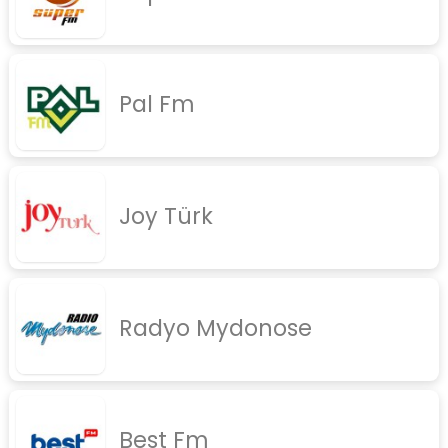
Pal Fm
Joy Türk
Radyo Mydonose
Best Fm