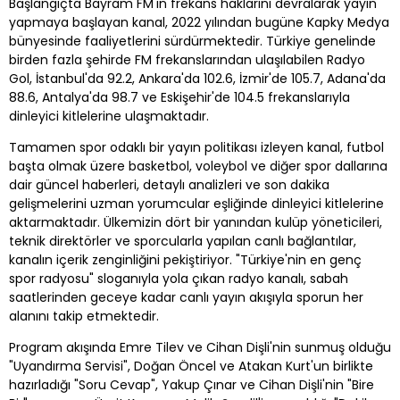
Başlangıçta Bayram FM'in frekans haklarını devralarak yayın
yapmaya başlayan kanal, 2022 yılından bugüne Kapky Medya
bünyesinde faaliyetlerini sürdürmektedir. Türkiye genelinde
birden fazla şehirde FM frekanslarından ulaşılabilen Radyo
Gol, İstanbul'da 92.2, Ankara'da 102.6, İzmir'de 105.7, Adana'da
88.6, Antalya'da 98.7 ve Eskişehir'de 104.5 frekanslarıyla
dinleyici kitlelerine ulaşmaktadır.
Tamamen spor odaklı bir yayın politikası izleyen kanal, futbol
başta olmak üzere basketbol, voleybol ve diğer spor dallarına
dair güncel haberleri, detaylı analizleri ve son dakika
gelişmelerini uzman yorumcular eşliğinde dinleyici kitlelerine
aktarmaktadır. Ülkemizin dört bir yanından kulüp yöneticileri,
teknik direktörler ve sporcularla yapılan canlı bağlantılar,
kanalın içerik zenginliğini pekiştiriyor. "Türkiye'nin en genç
spor radyosu" sloganıyla yola çıkan radyo kanalı, sabah
saatlerinden geceye kadar canlı yayın akışıyla sporun her
alanını takip etmektedir.
Program akışında Emre Tilev ve Cihan Dişli'nin sunmuş olduğu
"Uyandırma Servisi", Doğan Öncel ve Atakan Kurt'un birlikte
hazırladığı "Soru Cevap", Yakup Çınar ve Cihan Dişli'nin "Bire