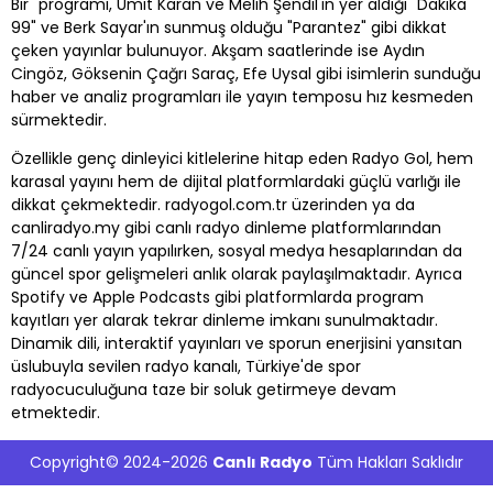
Bir" programı, Ümit Karan ve Melih Şendil'in yer aldığı "Dakika
99" ve Berk Sayar'ın sunmuş olduğu "Parantez" gibi dikkat
çeken yayınlar bulunuyor. Akşam saatlerinde ise Aydın
Cingöz, Göksenin Çağrı Saraç, Efe Uysal gibi isimlerin sunduğu
haber ve analiz programları ile yayın temposu hız kesmeden
sürmektedir.
Özellikle genç dinleyici kitlelerine hitap eden Radyo Gol, hem
karasal yayını hem de dijital platformlardaki güçlü varlığı ile
dikkat çekmektedir. radyogol.com.tr üzerinden ya da
canliradyo.my gibi canlı radyo dinleme platformlarından
7/24 canlı yayın yapılırken, sosyal medya hesaplarından da
güncel spor gelişmeleri anlık olarak paylaşılmaktadır. Ayrıca
Spotify ve Apple Podcasts gibi platformlarda program
kayıtları yer alarak tekrar dinleme imkanı sunulmaktadır.
Dinamik dili, interaktif yayınları ve sporun enerjisini yansıtan
üslubuyla sevilen radyo kanalı, Türkiye'de spor
radyocuculuğuna taze bir soluk getirmeye devam
etmektedir.
Copyright© 2024-2026
Canlı Radyo
Tüm Hakları Saklıdır