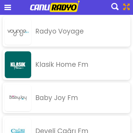
Canlı Radyo Dinle
Radyo Voyage
pop
slow
nostalji
Klasik Home Fm
yabanci
arabesk
turku
Baby Joy Fm
haber
spor
tsm
Develi Çağrı Fm
thm