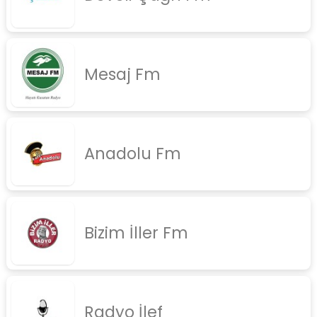
rock
jazz
Mesaj Fm
rap
diger
İletişim
Gizlilik Politikası
Anadolu Fm
Bizim İller Fm
Radyo İlef