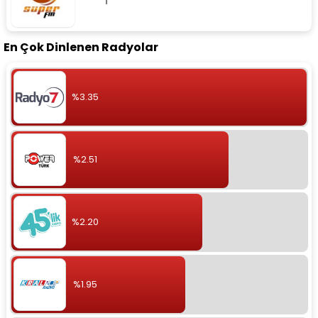
En Çok Dinlenen Radyolar
%3.35
%2.51
%2.20
%1.95