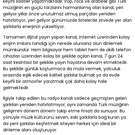
keyifli saatler yaşatmaktadır. Pop, rock ve arabesk gibi Türk
müziğinin en güçlü tarzlarını harmanlamış olan kanal, yeri
geliyor yıllar önce unutulmaz olmuş parçaları yeniden
hatırlatıyor, yeri geliyor günümüzde listelerde zirvede yer alan
şarkılarla enerjinizi yükseltiyor.
Tamamen dijital yayın yapan kanal, internet üzerinden kolay
erişim imkanı tanıdığı için nerede olursanız olun dinlemek
mümkündür. Hem bilgisayar hem tablet hem de akıllı telefon
cihazları üzerinden kolay bir şekilde açılan kanal, 7 gün 24
saat kesintisiz bir şekilde yayın hayatına devam etmektedir.
Bu şekilde günlük koşturmaca da mola vermek, yolculuk
sırasında eşlik edecek kaliteli şarkılar bulmak ya da evde
keyifli bir atmosfer yaratmak çok daha kolay hale
gelmektedir.
İlgiyle takip edilen bu radyo kanalı sadece geçmişten gelen
şarkıları yeniden hatırlatmıyor; aynı zamanda Türk müziğinin
gelişimini dönem dönem takip etme fırsatı da sunuyor. Bu
yönüyle müzik kültürünü seven, eski şarkılarla bağ kuran ya
da yeni şarkıları keşfetmek isteyen herkes için ideal bir
dinleme alanı oluşturuyor.