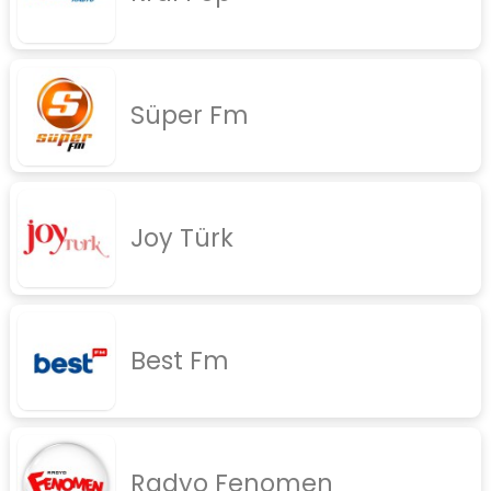
rock
jazz
Süper Fm
rap
diger
İletişim
Gizlilik Politikası
Joy Türk
Best Fm
Radyo Fenomen