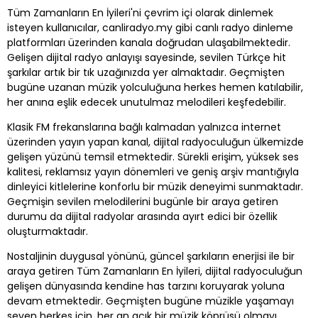
Tüm Zamanların En İyileri'ni çevrim içi olarak dinlemek
isteyen kullanıcılar, canliradyo.my gibi canlı radyo dinleme
platformları üzerinden kanala doğrudan ulaşabilmektedir.
Gelişen dijital radyo anlayışı sayesinde, sevilen Türkçe hit
şarkılar artık bir tık uzağınızda yer almaktadır. Geçmişten
bugüne uzanan müzik yolculuğuna herkes hemen katılabilir,
her anına eşlik edecek unutulmaz melodileri keşfedebilir.
Klasik FM frekanslarına bağlı kalmadan yalnızca internet
üzerinden yayın yapan kanal, dijital radyoculuğun ülkemizde
gelişen yüzünü temsil etmektedir. Sürekli erişim, yüksek ses
kalitesi, reklamsız yayın dönemleri ve geniş arşiv mantığıyla
dinleyici kitlelerine konforlu bir müzik deneyimi sunmaktadır.
Geçmişin sevilen melodilerini bugünle bir araya getiren
durumu da dijital radyolar arasında ayırt edici bir özellik
oluşturmaktadır.
Nostaljinin duygusal yönünü, güncel şarkıların enerjisi ile bir
araya getiren Tüm Zamanların En İyileri, dijital radyoculuğun
gelişen dünyasında kendine has tarzını koruyarak yoluna
devam etmektedir. Geçmişten bugüne müzikle yaşamayı
seven herkes için, her an açık bir müzik köprüsü olmayı