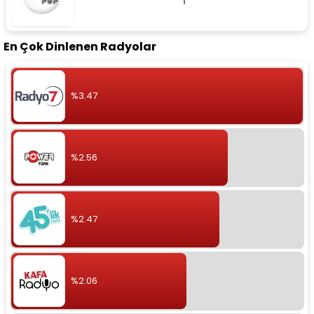
En Çok Dinlenen Radyolar
%3.47
%2.56
%2.47
%2.06