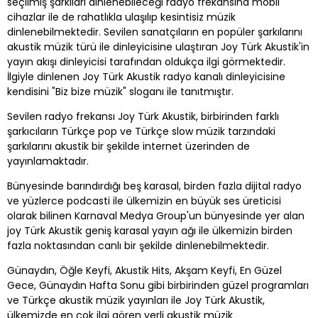
seçilmiş şarkıları dinlenebileceği radyo frekansına mobil
cihazlar ile de rahatlıkla ulaşılıp kesintisiz müzik
dinlenebilmektedir. Sevilen sanatçıların en popüler şarkılarını
akustik müzik türü ile dinleyicisine ulaştıran Joy Türk Akustik'in
yayın akışı dinleyicisi tarafından oldukça ilgi görmektedir.
İlgiyle dinlenen Joy Türk Akustik radyo kanalı dinleyicisine
kendisini "Biz bize müzik" sloganı ile tanıtmıştır.
Sevilen radyo frekansı Joy Türk Akustik, birbirinden farklı
şarkıcıların Türkçe pop ve Türkçe slow müzik tarzındaki
şarkılarını akustik bir şekilde internet üzerinden de
yayınlamaktadır.
Bünyesinde barındırdığı beş karasal, birden fazla dijital radyo
ve yüzlerce podcasti ile ülkemizin en büyük ses üreticisi
olarak bilinen Karnaval Medya Group'un bünyesinde yer alan
joy Türk Akustik geniş karasal yayın ağı ile ülkemizin birden
fazla noktasından canlı bir şekilde dinlenebilmektedir.
Günaydın, Öğle Keyfi, Akustik Hits, Akşam Keyfi, En Güzel
Gece, Günaydın Hafta Sonu gibi birbirinden güzel programları
ve Türkçe akustik müzik yayınları ile Joy Türk Akustik,
ülkemizde en çok ilgi gören yerli akustik müzik