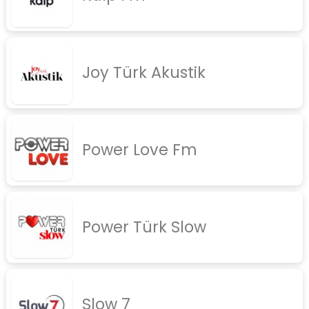
rock
jazz
Joy Türk Akustik
rap
diger
İletişim
Gizlilik Politikası
Power Love Fm
Power Türk Slow
Slow 7