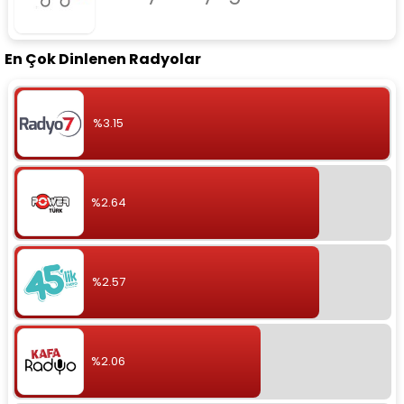
En Çok Dinlenen Radyolar
%3.15
%2.64
%2.57
%2.06