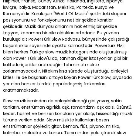
Filipinler, Fransa, Güney Afrika, Hollanda, İngiltere, İspanya,
İsviçre, İtalya, Macaristan, Meksika, Portekiz, Rusya ve
Romanya'dır. Kuruluşun "World Of Music" şeklindeki sloganı
pozisyonunu ve fonksiyonunu net bir şekilde kanıtlar
şekildedir. Müzik dünyası anlamını hak etmiş bir şekilde
taşıyan, kocaman bir aile oldukları ortadadır. Bu yüzden
kuruluşa ait PowerTürk Slow Radyosu, bünyesinde çalıştırdığı
başarılı ekibi sayesinde ayakta kalmaktadır. Powertürk FM'i
bilen herkes Türkçe slow müzik kategorisinde oluşturulmuş
olan Power Türk Slow'u da, tanınan diğer istasyonları gibi bir
kalitede içerikler üreteceğini tahmin etmekte
zorlanmayacaktır. Nitekim kısa sürede oluşturduğu dinleyici
kitlesi ile de başarısını ortaya koyan PowerTürk Slow, piyasada
yer alan benzer türdeki popülerleşmiş frekansları
aratmamaktadır.
Slow müzik isminden de anlaşılabileceği gibi yavaş, sakin
tonların, enstrüman ağırlıklı, aşk, romantizm, aşk acısı, üzüntü,
keder, hasret ve benzeri konuların yer aldığı, hissedildiği müzik
türüne verilen addır. Slow müzikte kullanılan bazen
enstrümanlar şöyledir; gitar, keman, flüt, piyano, mızıka,
kalimba, melodika ve kanun. Tanımından yola çıkarak slow