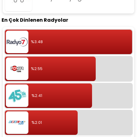
En Çok Dinlenen Radyolar
%3.48
%2.55
%2.41
%2.01