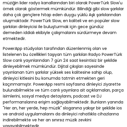
müziğin lider radyo kanallarından biri olarak PowerTürk Slow'u
örnek olarak göstermek mümkündür. Bilindiği gibi slow şarkılar
daha çok gençlere hitap eden duygu yüklü Aşk şarkılarından
oluşmaktadır. PowerTürk Slow, en kaliteli ve en popüler slow
şarkıları dinleyicisi ile buluşturmak için gece gündüz
demeden iddialı ekibiyle çalışmalarını sürdürmeye devam
etmektedir.
PowerApp stüdyoları tarafından düzenlenmiş olan ve
listelenen bu özellikleri taşıyan tüm şarkıları Radyo PowerTürk
Slow canlı yayınlarından 7 gün 24 saat kesintisiz bir şekilde
dinleyebilmek mümkündür. Dijital çıkışları sayesinde
yayınlanan tüm şarkılar yüksek ses kalitesine sahip olup,
dinleyici kitlesini bu konumda tatmin etmekten geri
kaçınmamıştır. PowerApp resmi sayfasına dinleyici ziyarette
bulunabilmekte ve tüm canlı yayınlara ait açıklamaları, parça
isimlerini, sosyal medya detaylarını, podcast ve DJ
performanslarına erişim sağlayabilmektedir. Bunların yanında
"Her an, her yerde, hep müzik" sloganına yakışır bir şekilde ios
ve android uygulamalarını da dinleyici rahatlıkla cihazlarına
indirebilmekte ve her an sınırsız müzik zevkini
yaşayabilmektedir.