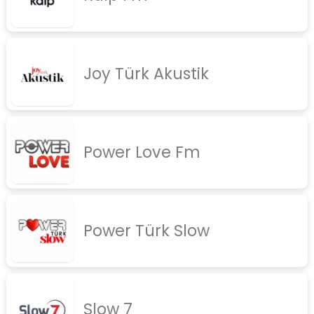
rock
jazz
Joy Türk Akustik
rap
diger
İletişim
Gizlilik Politikası
Power Love Fm
Power Türk Slow
Slow 7