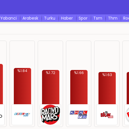
yabanci
arabesk
turku
haber
spor
tsm
thm
r
%1.84
%1.72
%1.66
%1.63