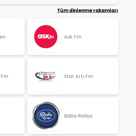
Tüm dinlenme rakamları
en
Ask Fm
i Fm
Star Artı Fm
Baba Radyo