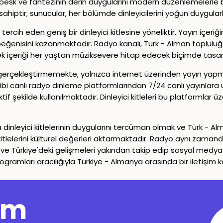
esk ve fantezinin derin duygularını modern düzenlemelerle bulu
ahiptir; sunucular, her bölümde dinleyicilerini yoğun duygular
ercih eden geniş bir dinleyici kitlesine yöneliktir. Yayın içeriğ
in beğenisini kazanmaktadır. Radyo kanalı, Türk - Alman toplulu
snek içeriği her yaştan müziksevere hitap edecek biçimde tasar
 gerçekleştirmemekte, yalnızca internet üzerinden yayın yapm
gibi canlı radyo dinleme platformlarından 7/24 canlı yayınl
ekilde kullanılmaktadır. Dinleyici kitleleri bu platformlar üze
dinleyici kitlelerinin duygularını tercüman olmak ve Türk - Al
itlelerini kültürel değerleri aktarmaktadır. Radyo aynı zamanda 
e Türkiye'deki gelişmeleri yakından takip edip sosyal medya 
rogramları aracılığıyla Türkiye - Almanya arasında bir iletişim k
Copyright© 2024-2026
Canlı Radyo
Tüm Hakları Saklıdır