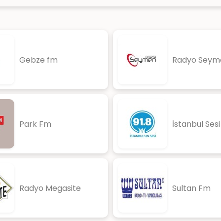
Gebze fm
Radyo Seym
Park Fm
İstanbul Ses
Radyo Megasite
Sultan Fm