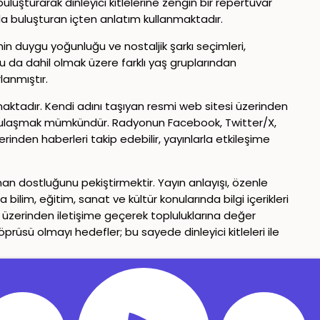
şturarak dinleyici kitlelerine zengin bir repertuvar
la buluşturan içten anlatım kullanmaktadır.
inin duygu yoğunluğu ve nostaljik şarkı seçimleri,
ğu da dahil olmak üzere farklı yaş gruplarından
lanmıştır.
aktadır. Kendi adını taşıyan resmi web sitesi üzerinden
ara ulaşmak mümkündür. Radyonun Facebook, Twitter/X,
rinden haberleri takip edebilir, yayınlarla etkileşime
man dostluğunu pekiştirmektir. Yayın anlayışı, özenle
bilim, eğitim, sanat ve kültür konularında bilgi içerikleri
üzerinden iletişime geçerek topluluklarına değer
öprüsü olmayı hedefler; bu sayede dinleyici kitleleri ile
Gizlilik Politikası