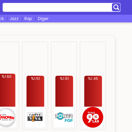
ock
jazz
rap
diger
%1.60
%1.51
%1.51
%1.45