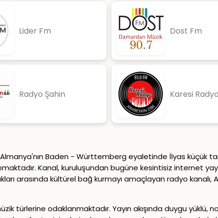
Lider Fm
Dost Fm
Radyo Şahin
Karesi Rady
de Almanya'nın Baden - Württemberg eyaletinde İlyas küçük tar
aktadır. Kanal, kuruluşundan bugüne kesintisiz internet yayın
lukları arasında kültürel bağ kurmayı amaçlayan radyo kanalı, A
i müzik türlerine odaklanmaktadır. Yayın akışında duygu yüklü, 