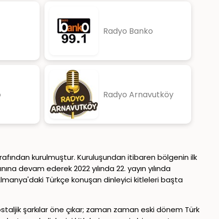
Radyo Banko
o
Radyo Arnavutköy
afından kurulmuştur. Kuruluşundan itibaren bölgenin ilk
ına devam ederek 2022 yılında 22. yayın yılında
lmanya'daki Türkçe konuşan dinleyici kitleleri başta
nostaljik şarkılar öne çıkar; zaman zaman eski dönem Türk