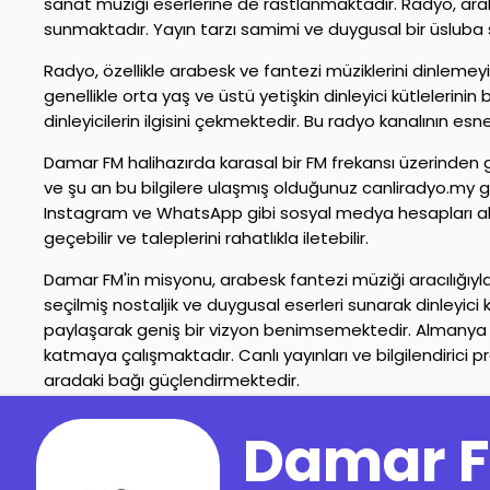
sanat müziği eserlerine de rastlanmaktadır. Radyo, arab
sunmaktadır. Yayın tarzı samimi ve duygusal bir üsluba s
Radyo, özellikle arabesk ve fantezi müziklerini dinlemeyi t
genellikle orta yaş ve üstü yetişkin dinleyici kütlelerin
dinleyicilerin ilgisini çekmektedir. Bu radyo kanalının e
Damar FM halihazırda karasal bir FM frekansı üzerinden
ve şu an bu bilgilere ulaşmış olduğunuz canliradyo.my 
Instagram ve WhatsApp gibi sosyal medya hesapları aktif ş
geçebilir ve taleplerini rahatlıkla iletebilir.
Damar FM'in misyonu, arabesk fantezi müziği aracılığıyla 
seçilmiş nostaljik ve duygusal eserleri sunarak dinleyici k
paylaşarak geniş bir vizyon benimsemektedir. Almanya v
katmaya çalışmaktadır. Canlı yayınları ve bilgilendirici p
aradaki bağı güçlendirmektedir.
İletişim