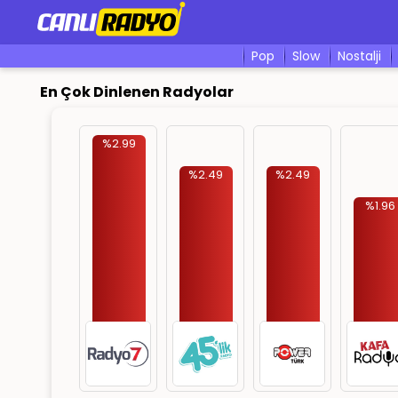
pop
slow
nostalji
En Çok Dinlenen Radyolar
%2.99
%2.49
%2.49
%1.96