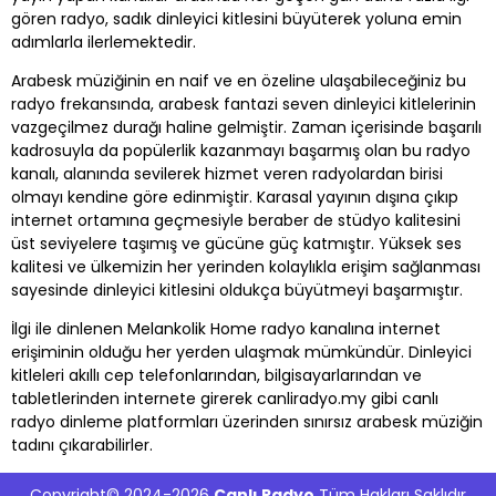
gören radyo, sadık dinleyici kitlesini büyüterek yoluna emin
adımlarla ilerlemektedir.
Arabesk müziğinin en naif ve en özeline ulaşabileceğiniz bu
radyo frekansında, arabesk fantazi seven dinleyici kitlelerinin
vazgeçilmez durağı haline gelmiştir. Zaman içerisinde başarılı
kadrosuyla da popülerlik kazanmayı başarmış olan bu radyo
kanalı, alanında sevilerek hizmet veren radyolardan birisi
olmayı kendine göre edinmiştir. Karasal yayının dışına çıkıp
internet ortamına geçmesiyle beraber de stüdyo kalitesini
üst seviyelere taşımış ve gücüne güç katmıştır. Yüksek ses
kalitesi ve ülkemizin her yerinden kolaylıkla erişim sağlanması
sayesinde dinleyici kitlesini oldukça büyütmeyi başarmıştır.
İlgi ile dinlenen Melankolik Home radyo kanalına internet
erişiminin olduğu her yerden ulaşmak mümkündür. Dinleyici
kitleleri akıllı cep telefonlarından, bilgisayarlarından ve
tabletlerinden internete girerek canliradyo.my gibi canlı
radyo dinleme platformları üzerinden sınırsız arabesk müziğin
tadını çıkarabilirler.
Copyright© 2024-2026
Canlı Radyo
Tüm Hakları Saklıdır