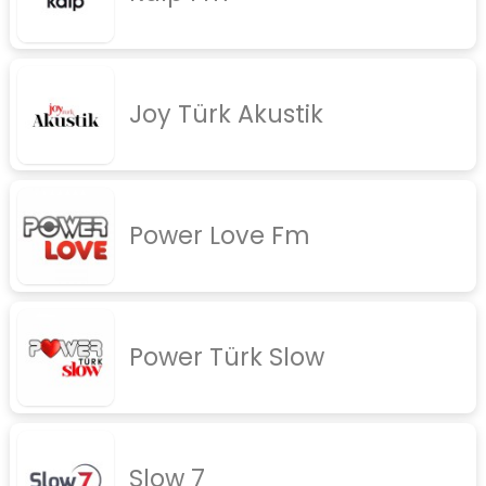
rock
jazz
Joy Türk Akustik
rap
diger
İletişim
Gizlilik Politikası
Power Love Fm
Power Türk Slow
Slow 7