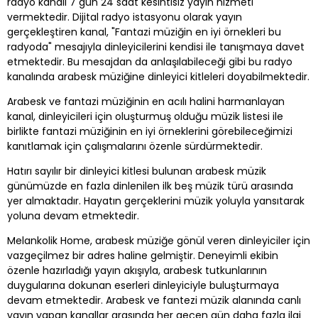
radyo kanalı 7 gün 24 saat kesintisiz yayın hizmeti
vermektedir. Dijital radyo istasyonu olarak yayın
gerçekleştiren kanal, "Fantazi müziğin en iyi örnekleri bu
radyoda" mesajıyla dinleyicilerini kendisi ile tanışmaya davet
etmektedir. Bu mesajdan da anlaşılabileceği gibi bu radyo
kanalında arabesk müziğine dinleyici kitleleri doyabilmektedir.
Arabesk ve fantazi müziğinin en acılı halini harmanlayan
kanal, dinleyicileri için oluşturmuş olduğu müzik listesi ile
birlikte fantazi müziğinin en iyi örneklerini görebileceğimizi
kanıtlamak için çalışmalarını özenle sürdürmektedir.
Hatırı sayılır bir dinleyici kitlesi bulunan arabesk müzik
günümüzde en fazla dinlenilen ilk beş müzik türü arasında
yer almaktadır. Hayatın gerçeklerini müzik yoluyla yansıtarak
yoluna devam etmektedir.
Melankolik Home, arabesk müziğe gönül veren dinleyiciler için
vazgeçilmez bir adres haline gelmiştir. Deneyimli ekibin
özenle hazırladığı yayın akışıyla, arabesk tutkunlarının
duygularına dokunan eserleri dinleyiciyle buluşturmaya
devam etmektedir. Arabesk ve fantezi müzik alanında canlı
yayın yapan kanallar arasında her geçen gün daha fazla ilgi