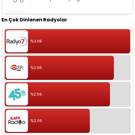
En Çok Dinlenen Radyolar
%3.08
%2.66
%2.59
%2.09