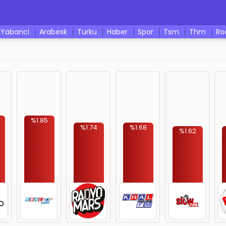
yabanci
arabesk
turku
haber
spor
tsm
thm
r
%1.85
%1.74
%1.68
%1.62