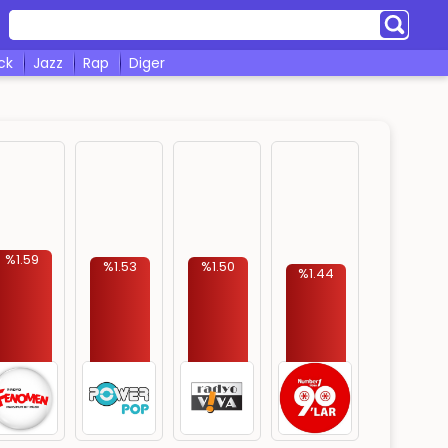
ock
jazz
rap
diger
%1.59
%1.53
%1.50
%1.44