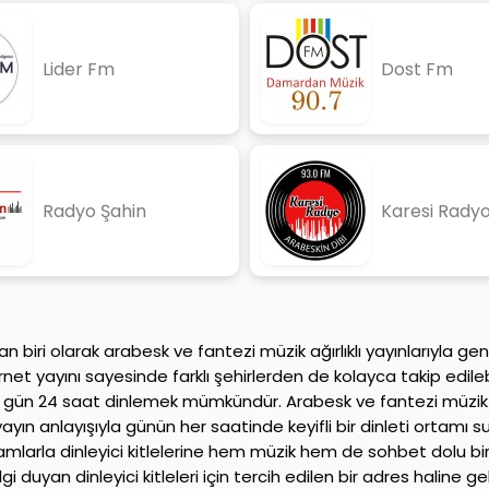
Lider Fm
Dost Fm
Radyo Şahin
Karesi Rady
biri olarak arabesk ve fantezi müzik ağırlıklı yayınlarıyla geniş
et yayını sayesinde farklı şehirlerden de kolayca takip edileb
 gün 24 saat dinlemek mümkündür. Arabesk ve fantezi müzik dünya
 yayın anlayışıyla günün her saatinde keyifli bir dinleti ortam
ramlarla dinleyici kitlelerine hem müzik hem de sohbet dolu bi
i duyan dinleyici kitleleri için tercih edilen bir adres haline gel