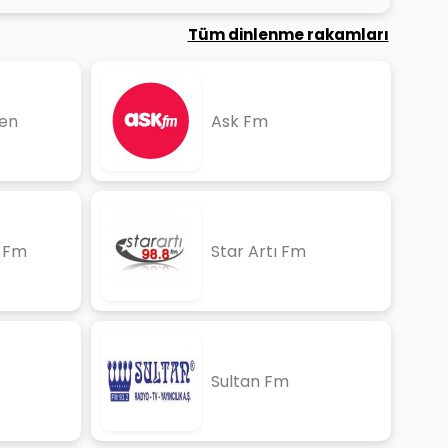
Tüm dinlenme rakamları
en
Ask Fm
i Fm
Star Artı Fm
Sultan Fm