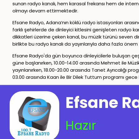
sunan radyo kanalı, hem karasal frekansı hem de interne
olmayı devam ettirmektedir.
Efsane Radyo, Adana’nın köklü radyo istasyonları arasında
farklı şehirlerde de dinleyici kitlesini genişleten radyo k
dikkatleri üzerine çeken kanal, bu müzik türünü seven di
birlikte bu radyo kanalı da yayınlarıyla daha fazla önem
Efsane Radyo'da gün boyunca dinleyicilerle buluşan çeşi
güne başlanırken, 10.00-14.00 arasında Mehmet ile Müzik 
yayınlanırken, 18.00-20.00 arasında Tanet Ayrıcalığı prog
03.00 arasında Kaan ile Bir Dilek Tuttum programı gece
İletişim