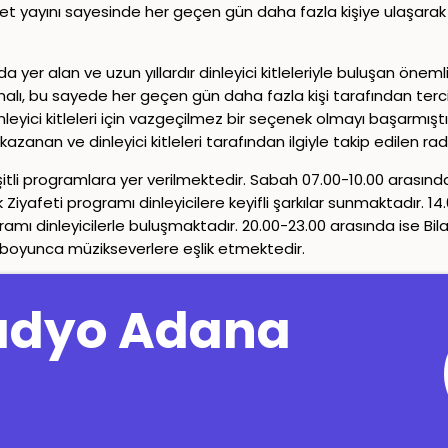
t yayını sayesinde her geçen gün daha fazla kişiye ulaşarak 
 yer alan ve uzun yıllardır dinleyici kitleleriyle buluşan önem
analı, bu sayede her geçen gün daha fazla kişi tarafından tercih 
nleyici kitleleri için vazgeçilmez bir seçenek olmayı başarmı
 kazanan ve dinleyici kitleleri tarafından ilgiyle takip edilen
tli programlara yer verilmektedir. Sabah 07.00-10.00 arasınd
Ziyafeti programı dinleyicilere keyifli şarkılar sunmaktadır. 
ramı dinleyicilerle buluşmaktadır. 20.00-23.00 arasında ise Bi
 boyunca müzikseverlere eşlik etmektedir.
Copyright© 2024-2026
Canlı Radyo
Tüm Hakları Saklıdır