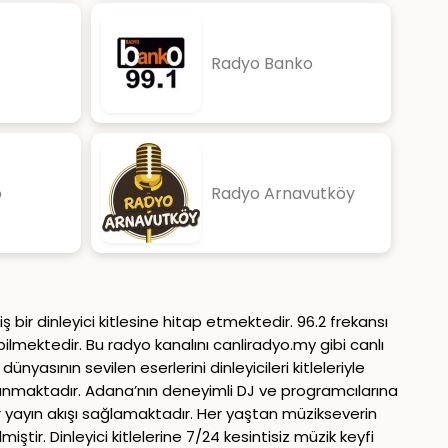
Radyo Banko
o
Radyo Arnavutköy
 bir dinleyici kitlesine hitap etmektedir. 96.2 frekansı
ilmektedir. Bu radyo kanalını canliradyo.my gibi canlı
sının sevilen eserlerini dinleyicileri kitleleriyle
ı sunmaktadır. Adana’nın deneyimli DJ ve programcılarına
r yayın akışı sağlamaktadır. Her yaştan müzikseverin
miştir. Dinleyici kitlelerine 7/24 kesintisiz müzik keyfi