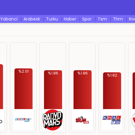
yabanci
arabesk
turku
haber
spor
tsm
thm
r
%2.01
%1.86
%1.86
%1.82