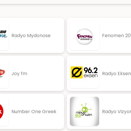
Radyo Mydonose
Fenomen 201
Joy fm
Radyo Eksen
Number One Greek
Radyo Vizyo