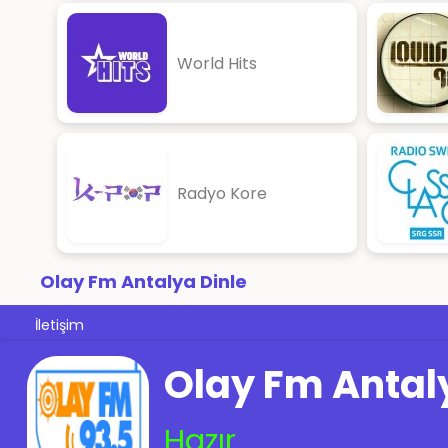
World Hits
Radyo Kore
Olay Fm Antalya Dinle
İletişim