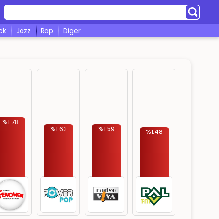
ock
jazz
rap
diger
%1.78
%1.63
%1.59
%1.48