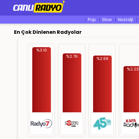
pop
slow
nostalji
En Çok Dinlenen Radyolar
%3.10
%2.76
%2.69
%2.23