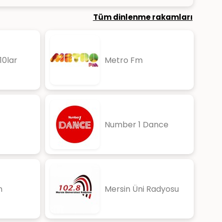
Tüm dinlenme rakamları
0lar
Metro Fm
Number 1 Dance
n
Mersin Üni Radyosu