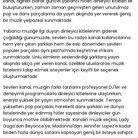
kanal, ağırlıklı olarak güncel yabancı hitleri dinleyici kitleleri ile
buluştururken, zaman zaman geçmişten gelen unutulmaz
pop ve dans parçalarına da yayın akışında yer vererek geniş
bir müzik yelpazesi sunmaktadır.
Yabancı müziğe ilgi duyan dinleyici kitlelerinin giderek
çoğaldığı günümüzde, sevilen bu radyo kanalı kullanıcılarına
hem yeni çıkan şarkıları hem de eski dönemden sevilen
popüler parçaları aynı platformda keşfetme imkanı
sunmaktadır. Ünlü isimlerin seslendirdiği şarkılara yayın
akışında sıkça yer veren kanal, özellikle uluslararası müzik
listelerini takip etmek isteyenler için keyifli bir seçenek
oluşturmaktadır.
Sevilen kanal, müziğin farklı tarzlarını profesyonel DJ'ler ve
deneyimli programcılarla dinleyici kitlelerine ulaştırırken,
enerjisi yüksek bir yayın atmosferi sunmaktadır. Tempo
yükselten pop parçaları, hareketli dans şarkıları ve dünya
listelerinde yer edinmiş hitler sayesinde dinleyiciler gün
boyunca motive olabilmektedir. Kanalın müzik seçkisi, Lady
Gaga'dan Beyonce'ye, Madonna'dan Jennifer Lopez'e kadar
birden fazla dünya satarını kapsayan geniş bir listeye sahiptir.