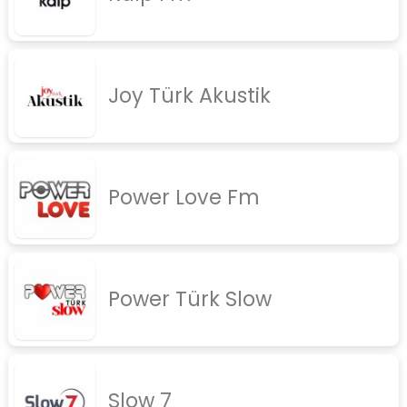
rock
jazz
Joy Türk Akustik
rap
diger
İletişim
Gizlilik Politikası
Power Love Fm
Power Türk Slow
Slow 7