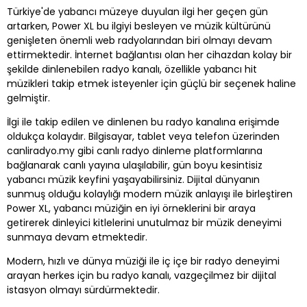
Türkiye'de yabancı müzeye duyulan ilgi her geçen gün
artarken, Power XL bu ilgiyi besleyen ve müzik kültürünü
genişleten önemli web radyolarından biri olmayı devam
ettirmektedir. İnternet bağlantısı olan her cihazdan kolay bir
şekilde dinlenebilen radyo kanalı, özellikle yabancı hit
müzikleri takip etmek isteyenler için güçlü bir seçenek haline
gelmiştir.
İlgi ile takip edilen ve dinlenen bu radyo kanalına erişimde
oldukça kolaydır. Bilgisayar, tablet veya telefon üzerinden
canliradyo.my gibi canlı radyo dinleme platformlarına
bağlanarak canlı yayına ulaşılabilir, gün boyu kesintisiz
yabancı müzik keyfini yaşayabilirsiniz. Dijital dünyanın
sunmuş olduğu kolaylığı modern müzik anlayışı ile birleştiren
Power XL, yabancı müziğin en iyi örneklerini bir araya
getirerek dinleyici kitlelerini unutulmaz bir müzik deneyimi
sunmaya devam etmektedir.
Modern, hızlı ve dünya müziği ile iç içe bir radyo deneyimi
arayan herkes için bu radyo kanalı, vazgeçilmez bir dijital
istasyon olmayı sürdürmektedir.