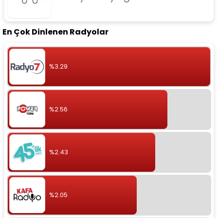
En Çok Dinlenen Radyolar
%3.29
%2.56
%2.43
%2.05