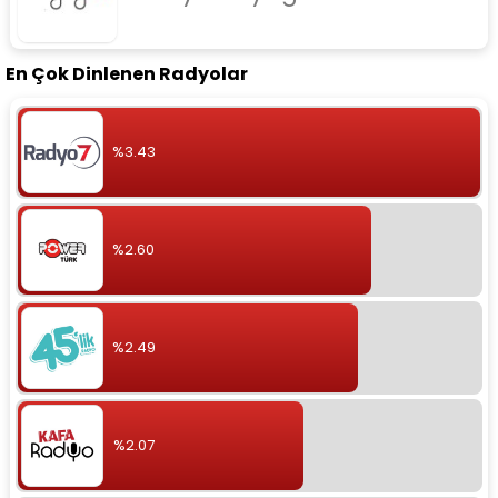
En Çok Dinlenen Radyolar
%3.43
%2.60
%2.49
%2.07