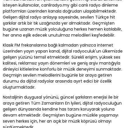
isteyen kullanıcılar, canliradyo.my gibi canlı radyo dinleme
platformları üzerinden kanala doğrudan ulaşabilmektedir.
Gelişen dijital radyo anlayışı sayesinde, sevilen Türkçe hit
şarkılar artık bir tık uzağınızda yer almaktadır. Geçmişten
bugüne uzanan müzik yolculuğuna herkes hemen katılabilir,
her anına eşlik edecek unutulmaz melodileri keşfedebilir.
Klasik FM frekanslarına bağlı kalmadan yalnızca internet
üzerinden yayın yapan kanal, dijital radyoculuk'un ülkemizde
gelişen yüzünü temsil etmektedir. Sürekli erişim, yüksek ses
kalitesi, reklamsız yayın dönemleri ve geniş arşiv mantığıyla
dinleyici kitlelerine konforlu bir müzik deneyimi sunmaktadır.
Geçmişin sevilen melodilerini bugünle bir araya getiren
durumu da dijital radyolar arasında ayırt edici bir özellik
oluşturmaktadır.
Nostaljinin duygusal yönünü, güncel şarkıların enerjisi ile bir
araya getiren Tüm Zamanların En İyileri, dijital radyoculuğun
gelişen dünyasında kendine has tarzını koruyarak yoluna
devam etmektedir. Geçmişten bugüne müzikle yaşamayı
seven herkes için, her an açık bir müzik köprüsü olmayı
sürdürmektedir.