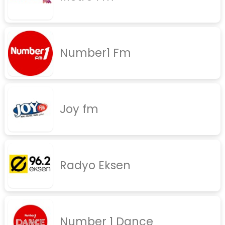
rock
jazz
Number1 Fm
rap
diger
İletişim
Gizlilik Politikası
Joy fm
Radyo Eksen
Number 1 Dance