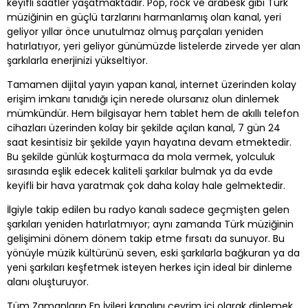
keyifli saatler yaşatmaktadır. Pop, rock ve arabesk gibi Türk
müziğinin en güçlü tarzlarını harmanlamış olan kanal, yeri
geliyor yıllar önce unutulmaz olmuş parçaları yeniden
hatırlatıyor, yeri geliyor günümüzde listelerde zirvede yer alan
şarkılarla enerjinizi yükseltiyor.
Tamamen dijital yayın yapan kanal, internet üzerinden kolay
erişim imkanı tanıdığı için nerede olursanız olun dinlemek
mümkündür. Hem bilgisayar hem tablet hem de akıllı telefon
cihazları üzerinden kolay bir şekilde açılan kanal, 7 gün 24
saat kesintisiz bir şekilde yayın hayatına devam etmektedir.
Bu şekilde günlük koşturmaca da mola vermek, yolculuk
sırasında eşlik edecek kaliteli şarkılar bulmak ya da evde
keyifli bir hava yaratmak çok daha kolay hale gelmektedir.
İlgiyle takip edilen bu radyo kanalı sadece geçmişten gelen
şarkıları yeniden hatırlatmıyor; aynı zamanda Türk müziğinin
gelişimini dönem dönem takip etme fırsatı da sunuyor. Bu
yönüyle müzik kültürünü seven, eski şarkılarla bağkuran ya da
yeni şarkıları keşfetmek isteyen herkes için ideal bir dinleme
alanı oluşturuyor.
Tüm Zamanların En İyileri kanalını çevrim içi olarak dinlemek