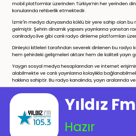
mobil platformlar üzerinden Türkiye’nin her yerinden dinl
konularında rehberlik etmektedir.
İzmir'in medya dünyasında köklü bir yere sahip olan bu r
gelmiştir. Şehrin dinamik yapısını yayınlarına yansıtan rady
canliradyo.live gibi canlı radyo dinleme platformları üz
Dinleyici kitleleri tarafından severek dinlenen bu radyo kana
hem şehirdeki gelişmeleri aktarır hem de kaliteli yayın ge
Yaygın sosyal medya hesaplarından ve internet erişimini
alabilmekte ve canlı yayınlarına kolaylıkla bağlanabilme
hakkına sahiptir. Bu radyo kanalında, yayın aralarında ve
İletişim