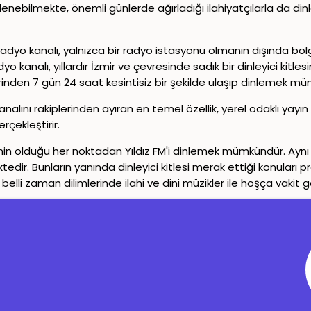
enebilmekte, önemli günlerde ağırladığı ilahiyatçılarla da dinl
adyo kanalı, yalnızca bir radyo istasyonu olmanın dışında bölge
o kanalı, yıllardır İzmir ve çevresinde sadık bir dinleyici kitles
erinden 7 gün 24 saat kesintisiz bir şekilde ulaşıp dinlemek m
lını rakiplerinden ayıran en temel özellik, yerel odaklı yayın anla
rçekleştirir.
n olduğu her noktadan Yıldız FM'i dinlemek mümkündür. Aynı za
ktedir. Bunların yanında dinleyici kitlesi merak ettiği konular
 belli zaman dilimlerinde ilahi ve dini müzikler ile hoşça vak
Copyright© 2024-2026
Canlı Radyo
Tüm Hakları Saklıdır