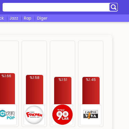
ock
jazz
rap
diger
%1.66
%1.58
%1.51
%1.45