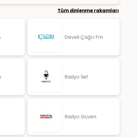
Tüm dinlenme rakamları
m
Develi Çağrı Fm
m
Radyo İlef
Radyo Güven