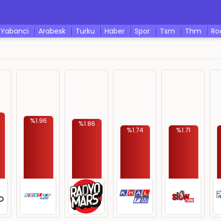
yabanci
arabesk
turku
haber
spor
tsm
thm
r
%1.96
%1.86
%1.74
%1.71