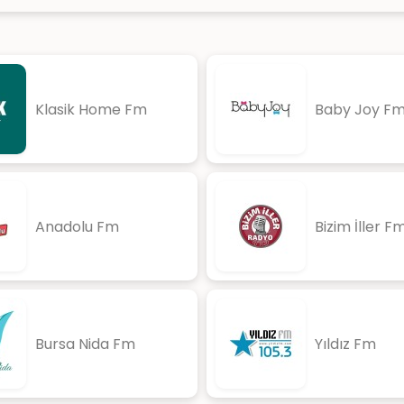
Klasik Home Fm
Baby Joy F
Anadolu Fm
Bizim İller F
Bursa Nida Fm
Yıldız Fm