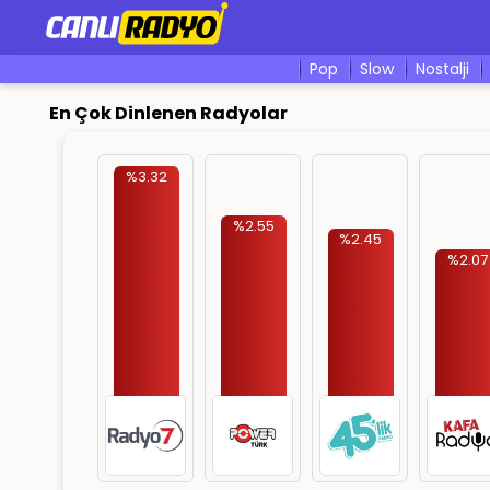
pop
slow
nostalji
En Çok Dinlenen Radyolar
%3.32
%2.55
%2.45
%2.07