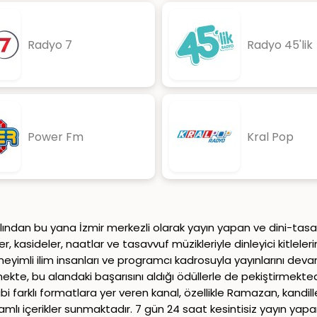
Radyo 7
Radyo 45'lik
Power Fm
Kral Pop
ılından bu yana İzmir merkezli olarak yayın yapan ve dini-tasavvu
ler, kasideler, naatlar ve tasavvuf müzikleriyle dinleyici kitl
eneyimli ilim insanları ve programcı kadrosuyla yayınlarını de
, bu alandaki başarısını aldığı ödüllerle de pekiştirmektedir.
ibi farklı formatlara yer veren kanal, özellikle Ramazan, kandi
samlı içerikler sunmaktadır. 7 gün 24 saat kesintisiz yayın ya