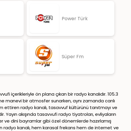
Power Türk
Süper Fm
fi içerikleriyle ön plana çıkan bir radyo kanalıdır. 105.3
elerine manevi bir atmosfer sunarken, aynı zamanda canlı
vam ettiren radyo kanalı, tasavvuf kültürünü tanıtmayı ve
 Yayın akışında tasavvufi radyo tiyatroları, evliyaların
ller ve dini bayramlar gibi özel dönemlerde hazırlamış
pan radyo kanalı, hem karasal frekans hem de internet ve