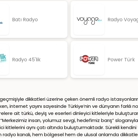
Batı Radyo
Radyo Voya
Radyo 45'lik
Power Türk
lü geçmişiyle dikkatleri üzerine çeken önemli radyo istasyonları
ken, internet yayını sayesinde Türkiye’nin ve dünyanın farklı no
lere ait türkü, deyiş ve eserleri dinleyici kitleleriyle buluştura
ir. “Merkezimiz insan, yolumuz sevgi, hedefimiz barış” sloganıyl
ici kitlelerini aynı çatı altında buluşturmaktadır. Sürekli kend
lenen radyo kanalı, hem bölgesel hem de ulusal anlamda dikkatle