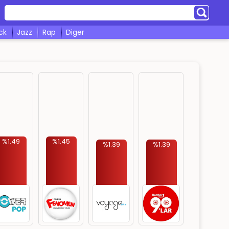
ock
jazz
rap
diger
%1.49
%1.45
%1.39
%1.39