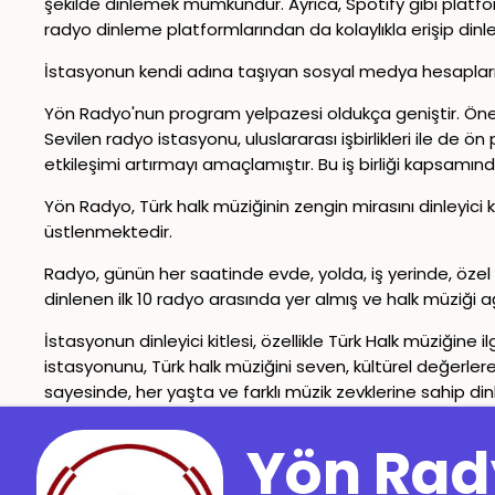
şekilde dinlemek mümkündür. Ayrıca, Spotify gibi platf
radyo dinleme platformlarından da kolaylıkla erişip di
İstasyonun kendi adına taşıyan sosyal medya hesapları üz
Yön Radyo'nun program yelpazesi oldukça geniştir. Öne ç
Sevilen radyo istasyonu, uluslararası işbirlikleri ile de ön
etkileşimi artırmayı amaçlamıştır. Bu iş birliği kapsamın
Yön Radyo, Türk halk müziğinin zengin mirasını dinleyici 
üstlenmektedir.
Radyo, günün her saatinde evde, yolda, iş yerinde, özel
dinlenen ilk 10 radyo arasında yer almış ve halk müziği ağı
İstasyonun dinleyici kitlesi, özellikle Türk Halk müziği
istasyonunu, Türk halk müziğini seven, kültürel değerlere
sayesinde, her yaşta ve farklı müzik zevklerine sahip dinl
İletişim