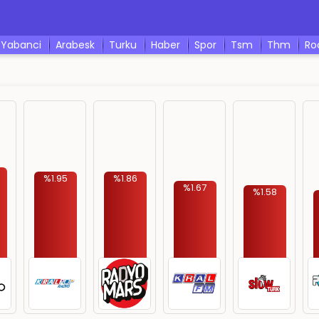
yabanci
arabesk
turku
haber
spor
tsm
thm
r
%1.95
%1.86
%1.67
%1.58