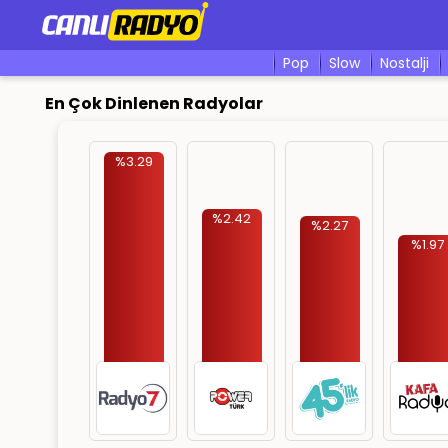
pop
slow
nostalji
En Çok Dinlenen Radyolar
%3.29
%2.42
%2.27
%1.97