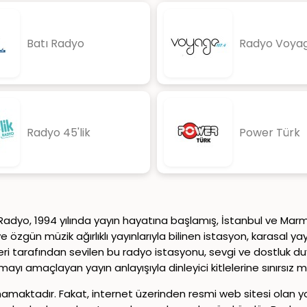
Batı Radyo
Radyo Voya
Radyo 45'lik
Power Türk
n Radyo, 1994 yılında yayın hayatına başlamış, İstanbul ve Ma
 özgün müzik ağırlıklı yayınlarıyla bilinen istasyon, karasal y
leleri tarafından sevilen bu radyo istasyonu, sevgi ve dostluk
mayı amaçlayan yayın anlayışıyla dinleyici kitlelerine sınırsız 
maktadır. Fakat, internet üzerinden resmi web sitesi olan yonr