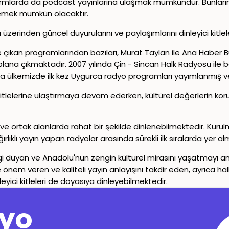
ormlarda da podcast yayınlarına ulaşmak mümkündür. Bunların
nlemek mümkün olacaktır.
erinden güncel duyurularını ve paylaşımlarını dinleyici kitlel
ıkan programlarından bazıları, Murat Taylan ile Ana Haber Bü
 plana çıkmaktadır. 2007 yılında Çin - Sincan Halk Radyosu ile baş
da ülkemizde ilk kez Uygurca radyo programları yayımlanmış ve i
kitlelerine ulaştırmaya devam ederken, kültürel değerlerin kor
 ve ortak alanlarda rahat bir şekilde dinlenebilmektedir. Ku
rlıklı yayın yapan radyolar arasında sürekli ilk sıralarda yer al
ne ilgi duyan ve Anadolu'nun zengin kültürel mirasını yaşatmay
 önem veren ve kaliteli yayın anlayışını takdir eden, ayrıca ha
eyici kitleleri de doyasıya dinleyebilmektedir.
Copyright© 2024-2026
Canlı Radyo
Tüm Hakları Saklıdır