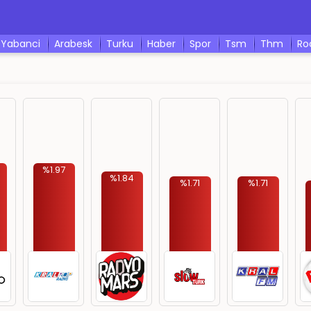
yabanci
arabesk
turku
haber
spor
tsm
thm
r
%1.97
%1.84
%1.71
%1.71