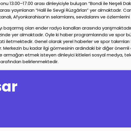
onu 13.00–17.00 arası dinleyiciyle buluşan “Bondi ile Neşeli Da
sı yayınlanan “Halil ile Sevgi Rüzgârları” yer almaktadır. Canl
o kanalı, Afyonkarahisar’ın selamlarını, sevdalarını ve özlemle
mayı başarmış olan ender radyo kanalları arasında yarışmaktadı
de yer almaktadır. Öyle ki haber programlarında ve spor bültenl
kikati iletmektedir. Genel olarak yerel haberler ve spor takıml
 Merkezin bu kadar ilgi görmesinin ardındaki bir diğer önemli et
ine armağan etmek isteyen dinleyici kitleleri sosyal medya, te
tarafından belirlenmektedir.
Copyright© 2024-2026
Canlı Radyo
Tüm Hakları Saklıdır