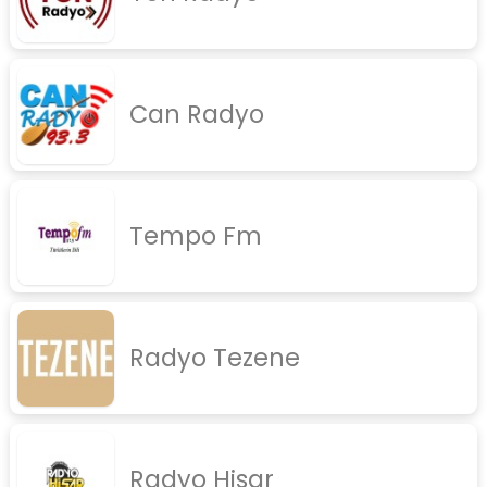
rock
jazz
Can Radyo
rap
diger
İletişim
Gizlilik Politikası
Tempo Fm
Radyo Tezene
Radyo Hisar