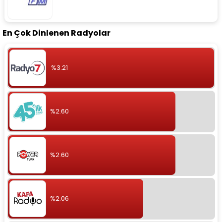
En Çok Dinlenen Radyolar
%3.21
%2.60
%2.60
%2.06