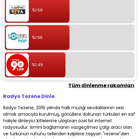
%1.59
%1.56
%1.49
Tüm dinlenme rakamları
Radyo Tezene Dinle
Radyo Tezene, 2016 yılında halk müziği sevdalılarının sesi
olmak amacıyla kurulmuş, gönüllere dokunan türküleri en saf
haliyle dinleyici kitlelerine ulaştıran özel bir internet
radyosudur. İsmini bağlamanın vazgeçilmez çalgı aracı olan
ve türkünün ruhunu tellerden kalplere taşıyan "rezene"den