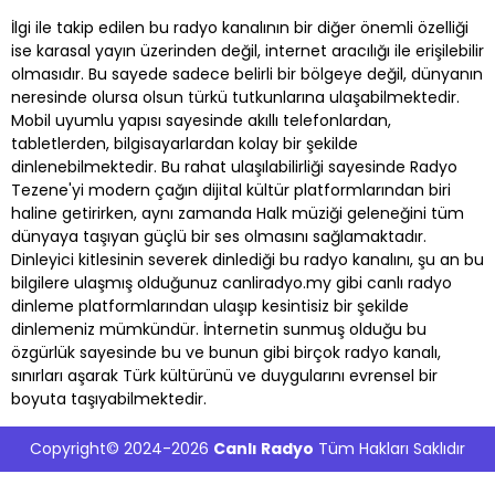
İlgi ile takip edilen bu radyo kanalının bir diğer önemli özelliği
ise karasal yayın üzerinden değil, internet aracılığı ile erişilebilir
olmasıdır. Bu sayede sadece belirli bir bölgeye değil, dünyanın
neresinde olursa olsun türkü tutkunlarına ulaşabilmektedir.
Mobil uyumlu yapısı sayesinde akıllı telefonlardan,
tabletlerden, bilgisayarlardan kolay bir şekilde
dinlenebilmektedir. Bu rahat ulaşılabilirliği sayesinde Radyo
Tezene'yi modern çağın dijital kültür platformlarından biri
haline getirirken, aynı zamanda Halk müziği geleneğini tüm
dünyaya taşıyan güçlü bir ses olmasını sağlamaktadır.
Dinleyici kitlesinin severek dinlediği bu radyo kanalını, şu an bu
bilgilere ulaşmış olduğunuz canliradyo.my gibi canlı radyo
dinleme platformlarından ulaşıp kesintisiz bir şekilde
dinlemeniz mümkündür. İnternetin sunmuş olduğu bu
özgürlük sayesinde bu ve bunun gibi birçok radyo kanalı,
sınırları aşarak Türk kültürünü ve duygularını evrensel bir
boyuta taşıyabilmektedir.
Copyright© 2024-2026
Canlı Radyo
Tüm Hakları Saklıdır