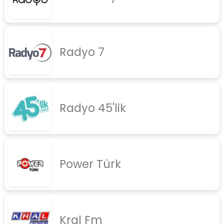
Radyo 7
Radyo 45'lik
Power Türk
Kral Fm