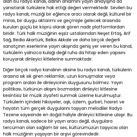
alan bu radyo kanalı, adının anlamını yayın anlayışına da
yansıtarak türkülere hak ettiği değeri vermektedir. Sevilen bu
radyo kanalı, müziği bir eğlence aracı olarak değil, kültürel bir
miras, bir duygu aktarımı ve geçmişle gelecek arasında
kurulan güçlü bir köprü olarak gören nadir platformlardan
biridir. Türk halk müziğinin eşsiz ustalarından Neşet Ertaş, Arif
Sağ, Bedia Akartürk, Belkıs Akkale ve daha birçok değerli
sanatçının eserlerine yayın akışında geniş yer veren bu kanal,
türkülerin yalnızca kulağı değil ruha da hitap eden yapısını
koruyarak dinleyici kitlelerine sunmaktadır.
Diğer birçok radyo kanalının aksine bu radyo kanalı, türkülerin
arasına sık sık giren reklamlar, uzun konuşmalar veya
program araları ile dinleyicinin duygusunu bölmez. Yayın
politikası, türkünün akışını bozmadan dinleyici kitlesine
kesintisiz bir müzik ziyafeti sunmak üzerine kurulmuştur.
Türkülerin içindeki hikayeler, aşk, özlem, gurbet, hasret ve
hayatın tüm gerçek duygularını taşıyan melodiler Radyo
Tezene sayesinde en doğal haliyle dinleyici kitlesine ulaşır. Bu
radyo kanalı, sadece bir yayın aracı değil, duygulara
tercüman olan sağlam bir ses, kültürümüzün taşıyıcısı olan
halk müziğinin yaşayan bir arşivi görevindedir.