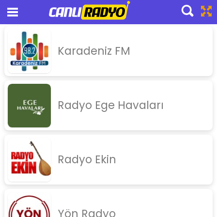
Canlı Radyo Dinle
Karadeniz FM
pop
slow
nostalji
Radyo Ege Havaları
yabanci
arabesk
turku
Radyo Ekin
haber
spor
tsm
Yön Radyo
thm